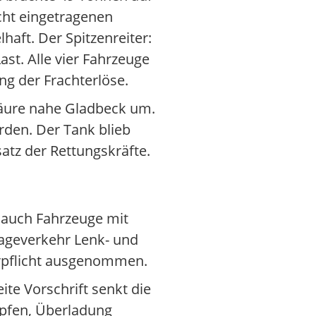
cht eingetragenen
aft. Der Spitzenreiter:
st. Alle vier Fahrzeuge
ng der Frachterlöse.
lsäure nahe Gladbeck um.
rden. Der Tank blieb
satz der Rettungskräfte.
n auch Fahrzeuge mit
ageverkehr Lenk- und
erpflicht ausgenommen.
te Vorschrift senkt die
mpfen, Überladung