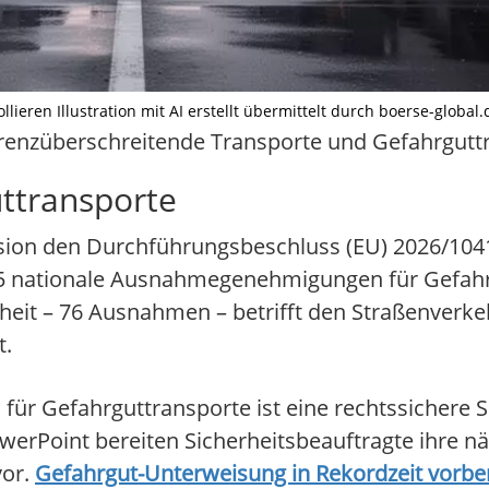
lieren Illustration mit AI erstellt übermittelt durch boerse-global.
r grenzüberschreitende Transporte und Gefahrgutt
ttransporte
ion den Durchführungsbeschluss (EU) 2026/1041, 
85 nationale Ausnahmegenehmigungen für Gefahr
heit – 76 Ausnahmen – betrifft den Straßenverke
t.
ür Gefahrguttransporte ist eine rechtssichere S
owerPoint bereiten Sicherheitsbeauftragte ihre 
vor.
Gefahrgut-Unterweisung in Rekordzeit vorbe