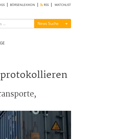
OGS
BÖRSENLEXIKON
RSS
WATCHLIST
Menü ein-/ausblenden
News Suche
GE
 protokollieren
ransporte,