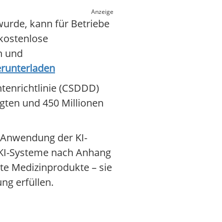
Anzeige
wurde, kann für Betriebe
 kostenlose
n und
erunterladen
htenrichtlinie (CSDDD)
gten und 450 Millionen
 Anwendung der KI-
-KI-Systeme nach Anhang
te Medizinprodukte – sie
ng erfüllen.