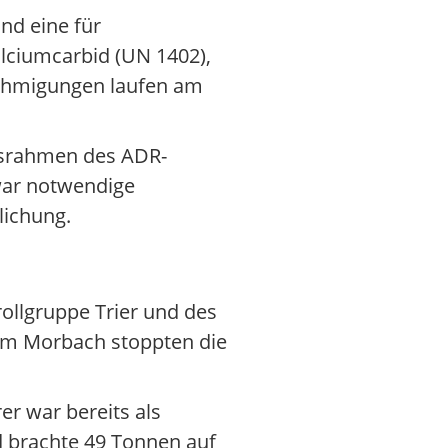
nd eine für
lciumcarbid (UN 1402),
nehmigungen laufen am
tsrahmen des ADR-
war notwendige
tlichung.
rollgruppe Trier und des
aum Morbach stoppten die
er war bereits als
d brachte 49 Tonnen auf