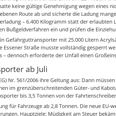
hatte keine gültige Genehmigung wegen eines ni
benen Route ab und sicherte die Ladung mangelh
erladung – 6.400 Kilogramm statt der erlaubten La
ten Bußgeldverfahren ein und prüfen die Einziehu
ein Gefahrguttransporter mit 25.000 Litern Acry
ie Essener Straße musste vollständig gesperrt we
us – dennoch erforderte der Unfall einen Großein
porter ab Juli
(EG) Nr. 561/2006 ihre Geltung aus: Dann müsse
nen im grenzüberschreitenden Güter- und Kabot
nsporter bis 3,5 Tonnen von der Fahrtenschreib
ung für Fahrzeuge ab 2,8 Tonnen. Die neue EU-wei
rderungen. Hauptziele: Müdigkeit am Steuer bekä