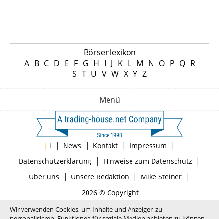
Börsenlexikon
A
B
C
D
E
F
G
H
I
J
K
L
M
N
O
P
Q
R
S
T
U
V
W
X
Y
Z
Menü
|
|
|
|
|
i
News
Kontakt
Impressum
|
|
Datenschutzerklärung
Hinweise zum Datenschutz
|
|
|
Über uns
Unsere Redaktion
Mike Steiner
2026 © Copyright
Wir verwenden Cookies, um Inhalte und Anzeigen zu
personalisieren, Funktionen für soziale Medien anbieten zu können