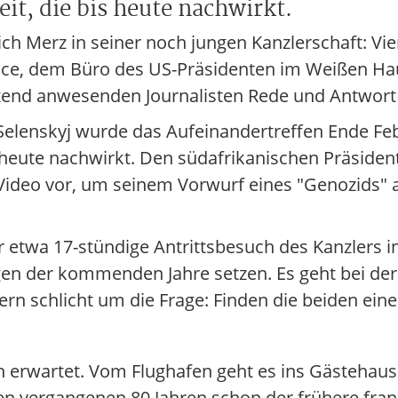
it, die bis heute nachwirkt.
drich Merz in seiner noch jungen Kanzlerschaft: 
ffice, dem Büro des US-Präsidenten im Weißen H
tzend anwesenden Journalisten Rede und Antwort
elenskyj wurde das Aufeinandertreffen Ende Febr
s heute nachwirkt. Den südafrikanischen Präsiden
ideo vor, um seinem Vorwurf eines "Genozids" 
er etwa 17-stündige Antrittsbesuch des Kanzlers 
en der kommenden Jahre setzen. Es geht bei der
rn schlicht um die Frage: Finden die beiden ein
n erwartet. Vom Flughafen geht es ins Gästehaus
 vergangenen 80 Jahren schon der frühere fran