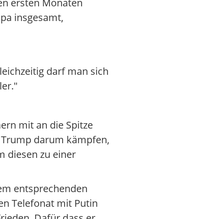
en ersten Monaten
opa insgesamt,
eichzeitig darf man sich
er."
rn mit an die Spitze
 bei Trump darum kämpfen,
m diesen zu einer
inem entsprechenden
n Telefonat mit Putin
rieden. Dafür dass er