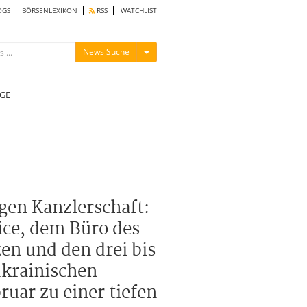
OGS
BÖRSENLEXIKON
RSS
WATCHLIST
Menü ein-/ausblenden
News Suche
GE
ngen Kanzlerschaft:
ice, dem Büro des
n und den drei bis
ukrainischen
uar zu einer tiefen