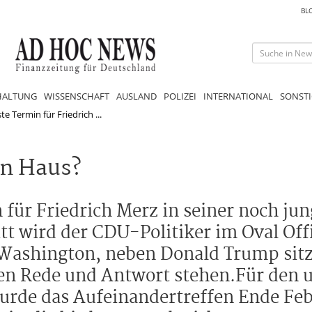
BL
HALTUNG
WISSENSCHAFT
AUSLAND
POLIZEI
INTERNATIONAL
SONSTI
te Termin für Friedrich ...
en Haus?
n für Friedrich Merz in seiner noch ju
t wird der CDU-Politiker im Oval Off
Washington, neben Donald Trump sitze
en Rede und Antwort stehen.Für den 
rde das Aufeinandertreffen Ende Febr