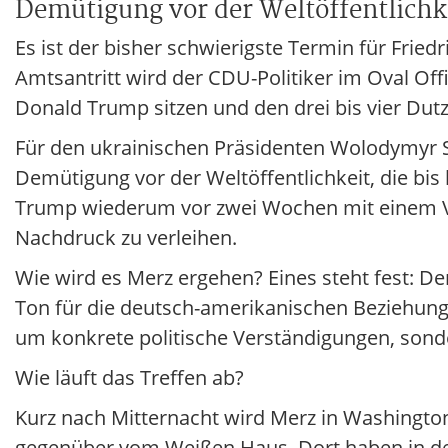
Demütigung vor der Weltöffentlichke
Es ist der bisher schwierigste Termin für Frie
Amtsantritt wird der CDU-Politiker im Oval O
Donald Trump sitzen und den drei bis vier Du
Für den ukrainischen Präsidenten Wolodymyr S
Demütigung vor der Weltöffentlichkeit, die bi
Trump wiederum vor zwei Wochen mit einem V
Nachdruck zu verleihen.
Wie wird es Merz ergehen? Eines steht fest: D
Ton für die deutsch-amerikanischen Beziehung
um konkrete politische Verständigungen, sonde
Wie läuft das Treffen ab?
Kurz nach Mitternacht wird Merz in Washingto
gegenüber vom Weißen Haus. Dort haben in den