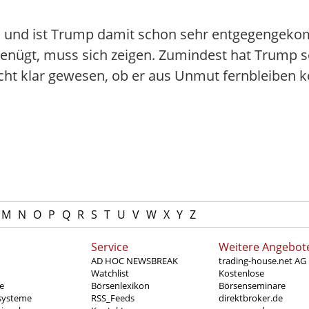
en und ist Trump damit schon sehr entgegenge
genügt, muss sich zeigen. Zumindest hat Trump 
cht klar gewesen, ob er aus Unmut fernbleiben k
M
N
O
P
Q
R
S
T
U
V
W
X
Y
Z
Service
Weitere Angebot
AD HOC NEWSBREAK
trading-house.net AG
Watchlist
Kostenlose
e
Börsenlexikon
Börsenseminare
systeme
RSS_Feeds
direktbroker.de