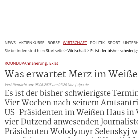
NEWS
AKTIENKURSE
BÖRSE
WIRTSCHAFT
POLITIK
SPORT
UNTER
Sie befinden sind hier:
Startseite
>
Wirtschaft
>
Es ist der bisher schwierigs
,
ROUNDUPAnnäherung
Eklat
Was erwartet Merz im Weiß
Veröffentlicht am: 05.06.2025 um 07:20 Uhr | dpa.de
Es ist der bisher schwierigste Termi
Vier Wochen nach seinem Amtsantrit
US-Präsidenten im Weißen Haus in 
vier Dutzend anwesenden Journalist
Präsidenten Wolodymyr Selenskyj wu