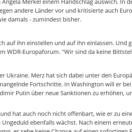
 Angela Merkel einem Handschlag auswich. In d
egen andere Länder vor und kritisierte auch Eur
wie damals - zumindest bisher.
auf ihn einstellen und auf ihn einlassen. Und gl
eim WDR-Europaforum. "Wir sind da keine Bittstell
 Ukraine. Merz hat sich dabei unter den Europäe
er mangelnde Fortschritte. In Washington will er
dimir Putin über neue Sanktionen zu erhöhen, u
 und hat auch noch nicht offenbart, wie er zu e
 Ungeduld ebenfalls wächst. Nach einem erneute
ump, er sehe keine Chance auf einen sofortigen F