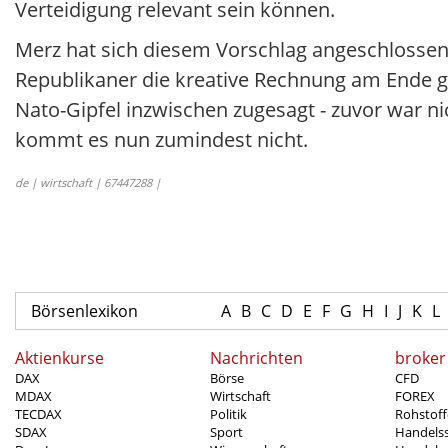
Verteidigung relevant sein können.
Merz hat sich diesem Vorschlag angeschloss
Republikaner die kreative Rechnung am Ende 
Nato-Gipfel inzwischen zugesagt - zuvor war ni
kommt es nun zumindest nicht.
de | wirtschaft | 67447288 |
Börsenlexikon
A
B
C
D
E
F
G
H
I
J
K
L
Aktienkurse
Nachrichten
broker
DAX
Börse
CFD
MDAX
Wirtschaft
FOREX
TECDAX
Politik
Rohstoff
SDAX
Sport
Handels