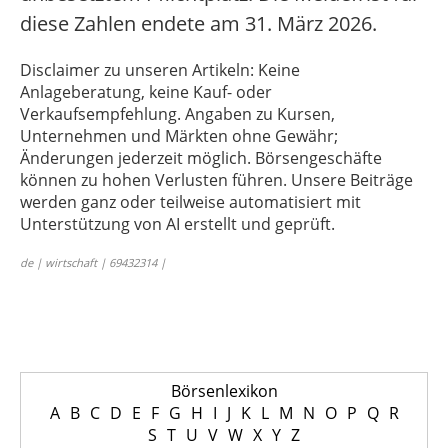
diese Zahlen endete am 31. März 2026.
Disclaimer zu unseren Artikeln: Keine
Anlageberatung, keine Kauf- oder
Verkaufsempfehlung. Angaben zu Kursen,
Unternehmen und Märkten ohne Gewähr;
Änderungen jederzeit möglich. Börsengeschäfte
können zu hohen Verlusten führen. Unsere Beiträge
werden ganz oder teilweise automatisiert mit
Unterstützung von AI erstellt und geprüft.
de | wirtschaft | 69432314 |
Börsenlexikon
A
B
C
D
E
F
G
H
I
J
K
L
M
N
O
P
Q
R
S
T
U
V
W
X
Y
Z