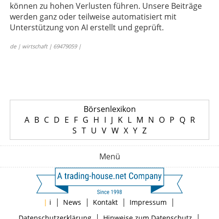
können zu hohen Verlusten führen. Unsere Beiträge
werden ganz oder teilweise automatisiert mit
Unterstützung von AI erstellt und geprüft.
de | wirtschaft | 69479059 |
Börsenlexikon
A
B
C
D
E
F
G
H
I
J
K
L
M
N
O
P
Q
R
S
T
U
V
W
X
Y
Z
Menü
|
|
|
|
|
i
News
Kontakt
Impressum
|
|
Datenschutzerklärung
Hinweise zum Datenschutz