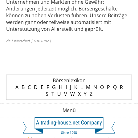
Unternehmen und Märkten ohne Gewähr;
Änderungen jederzeit möglich. Börsengeschäfte
können zu hohen Verlusten führen. Unsere Beiträge
werden ganz oder teilweise automatisiert mit
Unterstützung von AI erstellt und geprüft.
de | wirtschaft | 69456782 |
Börsenlexikon
A
B
C
D
E
F
G
H
I
J
K
L
M
N
O
P
Q
R
S
T
U
V
W
X
Y
Z
Menü