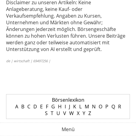
Disclaimer zu unseren Artikeln: Keine
Anlageberatung, keine Kauf- oder
Verkaufsempfehlung. Angaben zu Kursen,
Unternehmen und Märkten ohne Gewähr;
Änderungen jederzeit möglich. Börsengeschäfte
können zu hohen Verlusten führen. Unsere Beiträge
werden ganz oder teilweise automatisiert mit
Unterstützung von AI erstellt und geprüft.
de | wirtschaft | 69497256 |
Börsenlexikon
A
B
C
D
E
F
G
H
I
J
K
L
M
N
O
P
Q
R
S
T
U
V
W
X
Y
Z
Menü