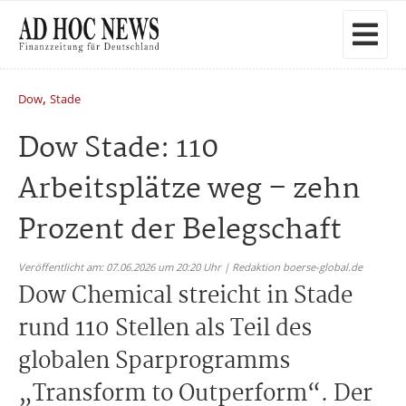
,
Dow
Stade
Dow Stade: 110
Arbeitsplätze weg – zehn
Prozent der Belegschaft
Veröffentlicht am: 07.06.2026 um 20:20 Uhr | Redaktion boerse-global.de
Dow Chemical streicht in Stade
rund 110 Stellen als Teil des
globalen Sparprogramms
„Transform to Outperform“. Der