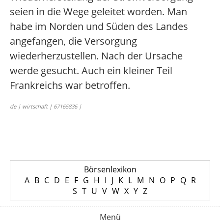
seien in die Wege geleitet worden. Man
habe im Norden und Süden des Landes
angefangen, die Versorgung
wiederherzustellen. Nach der Ursache
werde gesucht. Auch ein kleiner Teil
Frankreichs war betroffen.
de | wirtschaft | 67165836 |
Börsenlexikon
A
B
C
D
E
F
G
H
I
J
K
L
M
N
O
P
Q
R
S
T
U
V
W
X
Y
Z
Menü