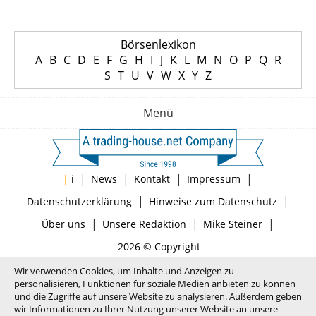
Börsenlexikon
A
B
C
D
E
F
G
H
I
J
K
L
M
N
O
P
Q
R
S
T
U
V
W
X
Y
Z
Menü
|
|
|
|
|
i
News
Kontakt
Impressum
|
|
Datenschutzerklärung
Hinweise zum Datenschutz
|
|
|
Über uns
Unsere Redaktion
Mike Steiner
2026 © Copyright
Wir verwenden Cookies, um Inhalte und Anzeigen zu
personalisieren, Funktionen für soziale Medien anbieten zu können
und die Zugriffe auf unsere Website zu analysieren. Außerdem geben
wir Informationen zu Ihrer Nutzung unserer Website an unsere