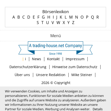
Börsenlexikon
A
B
C
D
E
F
G
H
I
J
K
L
M
N
O
P
Q
R
S
T
U
V
W
X
Y
Z
Menü
|
|
|
|
|
i
News
Kontakt
Impressum
|
|
Datenschutzerklärung
Hinweise zum Datenschutz
|
|
|
Über uns
Unsere Redaktion
Mike Steiner
2026 © Copyright
Wir verwenden Cookies, um Inhalte und Anzeigen zu
personalisieren, Funktionen für soziale Medien anbieten zu können
und die Zugriffe auf unsere Website zu analysieren. Außerdem geben
wir Informationen zu Ihrer Nutzung unserer Website an unsere
Partner für soziale Medien, Werbung und Analysen weiter.
Details