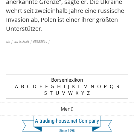
anerkannte Grenze", sagte er. Die Ukraine
wehrt seit zweieinhalb Jahre eine russische
Invasion ab, Polen ist einer ihrer größten
Unterstützer.
de | wirtschaft | 65683814 |
Börsenlexikon
A
B
C
D
E
F
G
H
I
J
K
L
M
N
O
P
Q
R
S
T
U
V
W
X
Y
Z
Menü