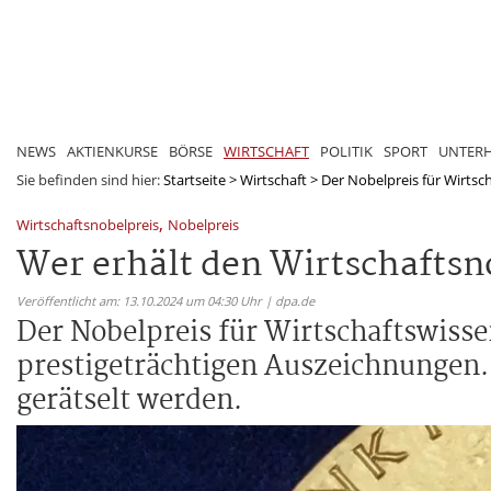
NEWS
AKTIENKURSE
BÖRSE
WIRTSCHAFT
POLITIK
SPORT
UNTER
Sie befinden sind hier:
Startseite
>
Wirtschaft
>
Der Nobelpreis für Wirtsc
,
Wirtschaftsnobelpreis
Nobelpreis
Wer erhält den Wirtschafts
Veröffentlicht am: 13.10.2024 um 04:30 Uhr | dpa.de
Der Nobelpreis für Wirtschaftswisse
prestigeträchtigen Auszeichnungen.
gerätselt werden.