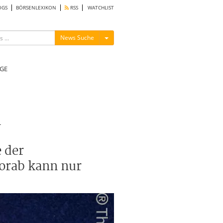
OGS
BÖRSENLEXIKON
RSS
WATCHLIST
Menü ein-/ausblenden
News Suche
GE
n
 der
Vorab kann nur