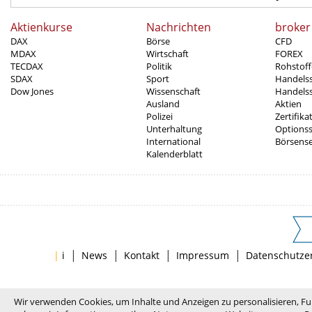
Aktienkurse
Nachrichten
broker
DAX
Börse
CFD
MDAX
Wirtschaft
FOREX
TECDAX
Politik
Rohstoff
SDAX
Sport
Handels
Dow Jones
Wissenschaft
Handelss
Ausland
Aktien
Polizei
Zertifika
Unterhaltung
Options
International
Börsens
Kalenderblatt
|
|
|
|
|
i
News
Kontakt
Impressum
Datenschutze
Wir verwenden Cookies, um Inhalte und Anzeigen zu personalisieren, Fu