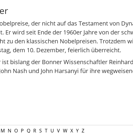
er
Nobelpreise, der nicht auf das Testament von Dy
ht. Er wird seit Ende der 1960er Jahre von der s
cht zu den klassischen Nobelpreisen. Trotzdem 
ag, dem 10. Dezember, feierlich überreicht.
 ist bislang der Bonner Wissenschaftler Reinhar
John Nash und John Harsanyi für ihre wegweisen
M
N
O
P
Q
R
S
T
U
V
W
X
Y
Z