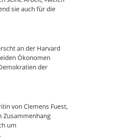
nd sie auch für die
orscht an der Harvard
e beiden Ökonomen
 Demokratien der
.
oritin von Clemens Fuest,
 zum Zusammenhang
uch um
.