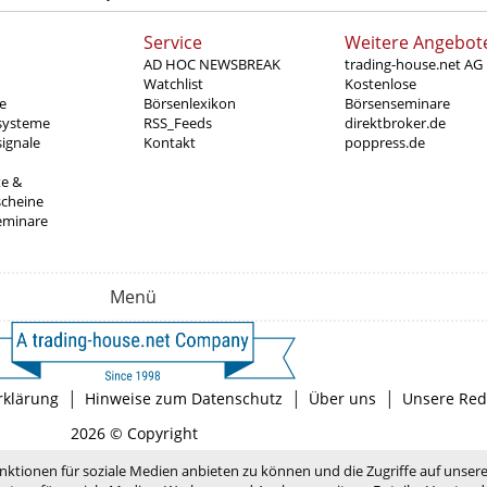
Service
Weitere Angebot
AD HOC NEWSBREAK
trading-house.net AG
Watchlist
Kostenlose
e
Börsenlexikon
Börsenseminare
systeme
RSS_Feeds
direktbroker.de
ignale
Kontakt
poppress.de
te &
scheine
eminare
Menü
|
|
|
rklärung
Hinweise zum Datenschutz
Über uns
Unsere Red
2026 © Copyright
nktionen für soziale Medien anbieten zu können und die Zugriffe auf unser