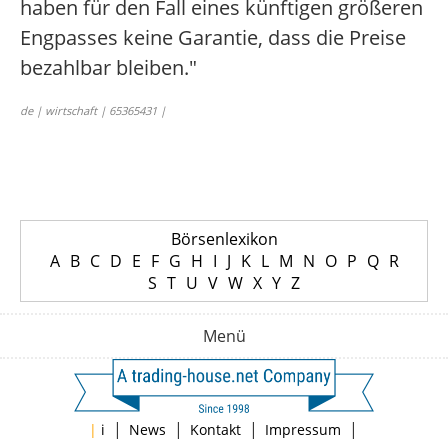
haben für den Fall eines künftigen größeren
Engpasses keine Garantie, dass die Preise
bezahlbar bleiben."
de | wirtschaft | 65365431 |
Börsenlexikon
A
B
C
D
E
F
G
H
I
J
K
L
M
N
O
P
Q
R
S
T
U
V
W
X
Y
Z
Menü
|
|
|
|
|
i
News
Kontakt
Impressum