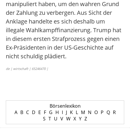
manipuliert haben, um den wahren Grund
der Zahlung zu verbergen. Aus Sicht der
Anklage handelte es sich deshalb um
illegale Wahlkampffinanzierung. Trump hat
in diesem ersten Strafprozess gegen einen
Ex-Präsidenten in der US-Geschichte auf
nicht schuldig plädiert.
de | wirtschaft | 65246470 |
Börsenlexikon
A
B
C
D
E
F
G
H
I
J
K
L
M
N
O
P
Q
R
S
T
U
V
W
X
Y
Z