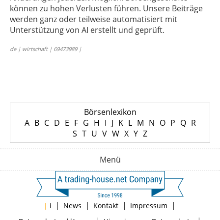
können zu hohen Verlusten führen. Unsere Beiträge
werden ganz oder teilweise automatisiert mit
Unterstützung von AI erstellt und geprüft.
de | wirtschaft | 69473989 |
Börsenlexikon
A
B
C
D
E
F
G
H
I
J
K
L
M
N
O
P
Q
R
S
T
U
V
W
X
Y
Z
Menü
|
|
|
|
|
i
News
Kontakt
Impressum