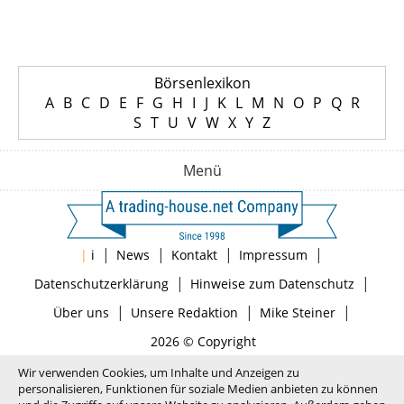
Börsenlexikon
A
B
C
D
E
F
G
H
I
J
K
L
M
N
O
P
Q
R
S
T
U
V
W
X
Y
Z
Menü
|
|
|
|
|
i
News
Kontakt
Impressum
|
|
Datenschutzerklärung
Hinweise zum Datenschutz
|
|
|
Über uns
Unsere Redaktion
Mike Steiner
2026 © Copyright
Wir verwenden Cookies, um Inhalte und Anzeigen zu
personalisieren, Funktionen für soziale Medien anbieten zu können