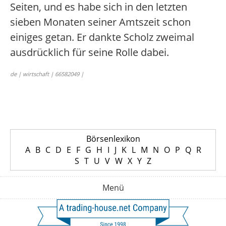
Seiten, und es habe sich in den letzten
sieben Monaten seiner Amtszeit schon
einiges getan. Er dankte Scholz zweimal
ausdrücklich für seine Rolle dabei.
de | wirtschaft | 66582049 |
Börsenlexikon
A
B
C
D
E
F
G
H
I
J
K
L
M
N
O
P
Q
R
S
T
U
V
W
X
Y
Z
Menü