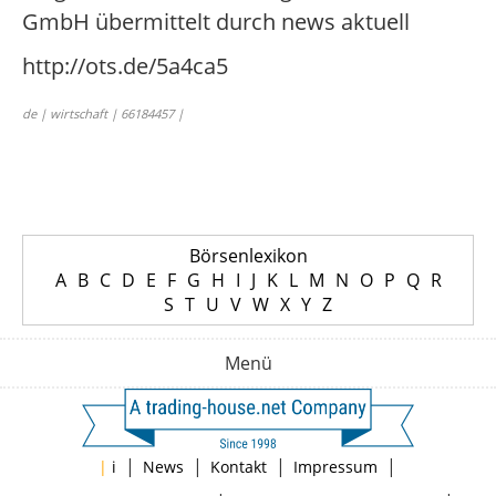
GmbH übermittelt durch news aktuell
http://ots.de/5a4ca5
de | wirtschaft | 66184457 |
Börsenlexikon
A
B
C
D
E
F
G
H
I
J
K
L
M
N
O
P
Q
R
S
T
U
V
W
X
Y
Z
Menü
|
|
|
|
|
i
News
Kontakt
Impressum