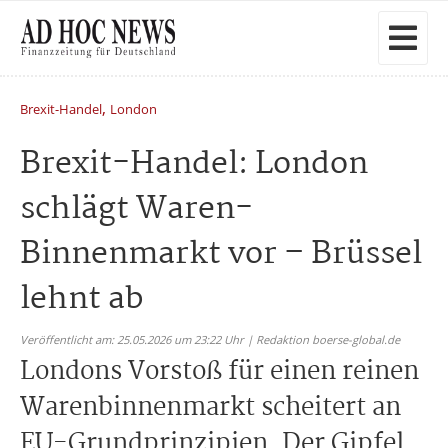
,
Brexit-Handel
London
Brexit-Handel: London
schlägt Waren-
Binnenmarkt vor – Brüssel
lehnt ab
Veröffentlicht am: 25.05.2026 um 23:22 Uhr | Redaktion boerse-global.de
Londons Vorstoß für einen reinen
Warenbinnenmarkt scheitert an
EU-Grundprinzipien. Der Gipfel