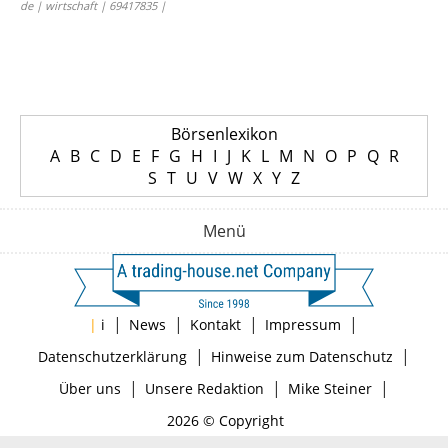
de | wirtschaft | 69417835 |
Börsenlexikon
A
B
C
D
E
F
G
H
I
J
K
L
M
N
O
P
Q
R
S
T
U
V
W
X
Y
Z
Menü
|
|
|
|
|
i
News
Kontakt
Impressum
|
|
Datenschutzerklärung
Hinweise zum Datenschutz
|
|
|
Über uns
Unsere Redaktion
Mike Steiner
2026 © Copyright