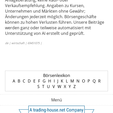
Anlageberatung, keine Kauf- oder
Verkaufsempfehlung. Angaben zu Kursen,
Unternehmen und Märkten ohne Gewähr;
Änderungen jederzeit möglich. Börsengeschäfte
können zu hohen Verlusten führen. Unsere Beiträge
werden ganz oder teilweise automatisiert mit
Unterstützung von AI erstellt und geprüft.
de | wirtschaft | 69451075 |
Börsenlexikon
A
B
C
D
E
F
G
H
I
J
K
L
M
N
O
P
Q
R
S
T
U
V
W
X
Y
Z
Menü