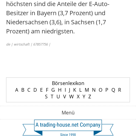
höchsten sind die Anteile der E-Auto-
Besitzer in Bayern (3,7 Prozent) und
Niedersachsen (3,6), in Sachsen (1,7
Prozent) am niedrigsten.
de | wirtschaft | 67857756 |
Börsenlexikon
A
B
C
D
E
F
G
H
I
J
K
L
M
N
O
P
Q
R
S
T
U
V
W
X
Y
Z
Menü