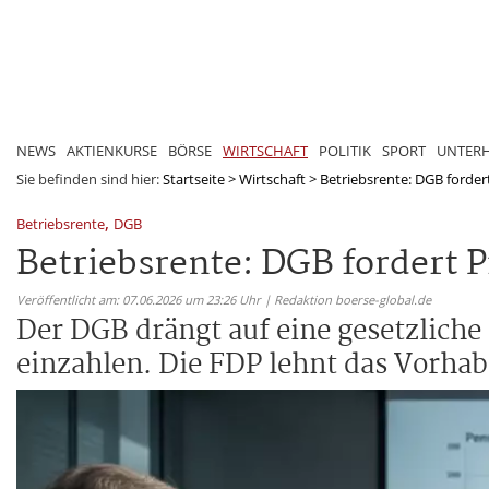
NEWS
AKTIENKURSE
BÖRSE
WIRTSCHAFT
POLITIK
SPORT
UNTER
Sie befinden sind hier:
Startseite
>
Wirtschaft
>
Betriebsrente: DGB fordert 
,
Betriebsrente
DGB
Betriebsrente: DGB fordert P
Veröffentlicht am: 07.06.2026 um 23:26 Uhr | Redaktion boerse-global.de
Der DGB drängt auf eine gesetzliche
einzahlen. Die FDP lehnt das Vorhab