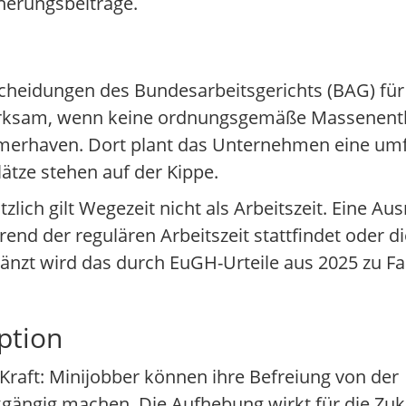
cherungsbeiträge.
cheidungen des Bundesarbeitsgerichts (BAG) für 
irksam, wenn keine ordnungsgemäße Massenentla
remerhaven. Dort plant das Unternehmen eine u
ätze stehen auf der Kippe.
tzlich gilt Wegezeit nicht als Arbeitszeit. Eine 
rend der regulären Arbeitszeit stattfindet oder d
änzt wird das durch EuGH-Urteile aus 2025 zu F
ption
n Kraft: Minijobber können ihre Befreiung von der
gängig machen. Die Aufhebung wirkt für die Zuku