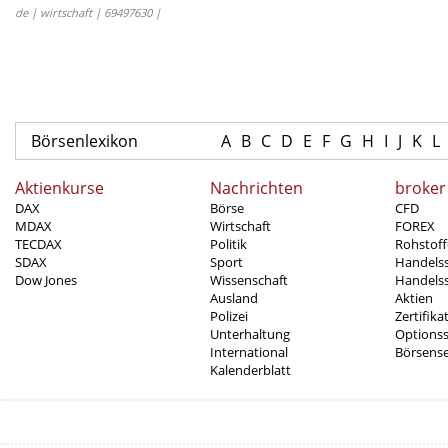
de | wirtschaft | 69497630 |
Börsenlexikon
A
B
C
D
E
F
G
H
I
J
K
L
Aktienkurse
Nachrichten
broker
DAX
Börse
CFD
MDAX
Wirtschaft
FOREX
TECDAX
Politik
Rohstoff
SDAX
Sport
Handels
Dow Jones
Wissenschaft
Handelss
Ausland
Aktien
Polizei
Zertifika
Unterhaltung
Options
International
Börsens
Kalenderblatt