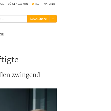
OGS
BÖRSENLEXIKON
RSS
WATCHLIST
Menü ein-/ausblenden
News Suche
GE
ftigte
ollen zwingend