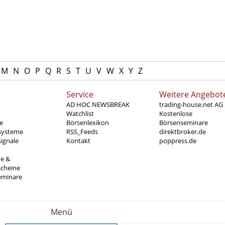
M
N
O
P
Q
R
S
T
U
V
W
X
Y
Z
Service
Weitere Angebot
AD HOC NEWSBREAK
trading-house.net AG
Watchlist
Kostenlose
e
Börsenlexikon
Börsenseminare
systeme
RSS_Feeds
direktbroker.de
ignale
Kontakt
poppress.de
te &
scheine
eminare
Menü