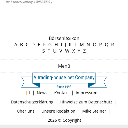
de | unterhaltung | 69323929 |
Börsenlexikon
A
B
C
D
E
F
G
H
I
J
K
L
M
N
O
P
Q
R
S
T
U
V
W
X
Y
Z
Menü
|
|
|
|
|
i
News
Kontakt
Impressum
|
|
Datenschutzerklärung
Hinweise zum Datenschutz
|
|
|
Über uns
Unsere Redaktion
Mike Steiner
2026 © Copyright