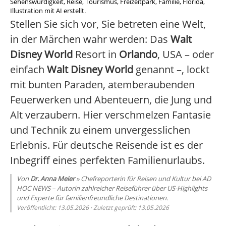
Sehenswürdigkeit, Reise, Tourismus, Freizeitpark, Familie, Florida,
Illustration mit AI erstellt.
Stellen Sie sich vor, Sie betreten eine Welt,
in der Märchen wahr werden: Das
Walt
Disney World
Resort in
Orlando
, USA – oder
einfach
Walt Disney World
genannt –, lockt
mit bunten Paraden, atemberaubenden
Feuerwerken und Abenteuern, die Jung und
Alt verzaubern. Hier verschmelzen Fantasie
und Technik zu einem unvergesslichen
Erlebnis. Für deutsche Reisende ist es der
Inbegriff eines perfekten Familienurlaubs.
Von
Dr. Anna Meier
» Chefreporterin für Reisen und Kultur bei AD
HOC NEWS – Autorin zahlreicher Reiseführer über US-Highlights
und Experte für familienfreundliche Destinationen.
Veröffentlicht: 13.05.2026 · Zuletzt geprüft: 13.05.2026