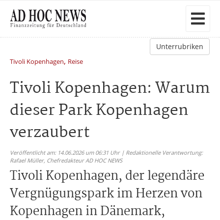
Unterrubriken
,
Tivoli Kopenhagen
Reise
Tivoli Kopenhagen: Warum
dieser Park Kopenhagen
verzaubert
Veröffentlicht am: 14.06.2026 um 06:31 Uhr | Redaktionelle Verantwortung:
Rafael Müller,
Chefredakteur AD HOC NEWS
Tivoli Kopenhagen, der legendäre
Vergnügungspark im Herzen von
Kopenhagen in Dänemark,