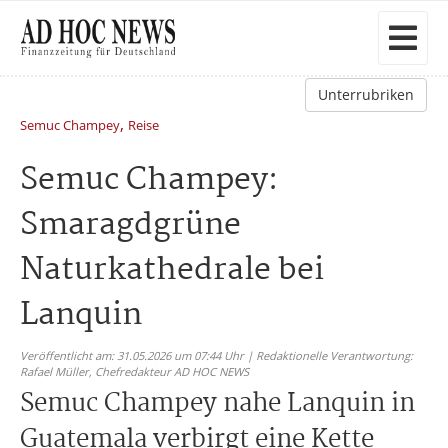
Unterrubriken
,
Semuc Champey
Reise
Semuc Champey:
Smaragdgrüne
Naturkathedrale bei
Lanquin
Veröffentlicht am: 31.05.2026 um 07:44 Uhr | Redaktionelle Verantwortung:
Rafael Müller,
Chefredakteur AD HOC NEWS
Semuc Champey nahe Lanquin in
Guatemala verbirgt eine Kette