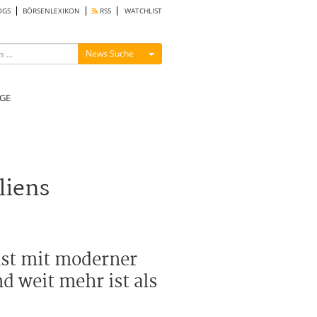
OGS
BÖRSENLEXIKON
RSS
WATCHLIST
Menü ein-/ausblenden
News Suche
GE
liens
nst mit moderner
d weit mehr ist als