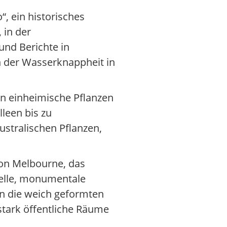
, ein historisches
 in der
und Berichte in
n der Wasserknappheit in
den einheimische Pflanzen
leen bis zu
ustralischen Pflanzen,
von Melbourne, das
melle, monumentale
in die weich geformten
stark öffentliche Räume