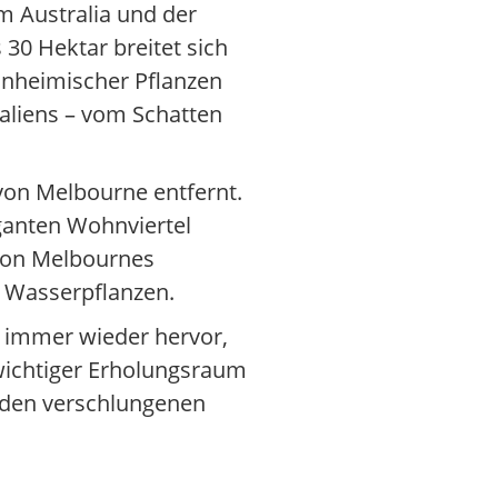
m Australia und der
30 Hektar breitet sich
nheimischer Pflanzen
raliens – vom Schatten
 von Melbourne entfernt.
ganten Wohnviertel
 von Melbournes
d Wasserpflanzen.
 immer wieder hervor,
wichtiger Erholungsraum
n den verschlungenen