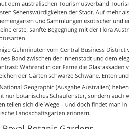
aut dem australischen Tourismusverband Touris
sten Sehenswürdigkeiten der Stadt. Auf mehr als 
Themengärten und Sammlungen exotischer und ei
 eine erste, sanfte Begegnung mit der Flora Aust
ptusarten.
wenige Gehminuten vom Central Business District
rünes Band zwischen der Innenstadt und dem ele
Kontrast: Während in der Ferne die Glasfassaden
 Teichen der Gärten schwarze Schwäne, Enten un
National Geographic (Ausgabe Australien) heben
ht nur botanisches Schaufenster, sondern auch 
ten teilen sich die Wege – und doch findet man i
ische Landschaftsgärten erinnern.
 Royal Botanic Gardens