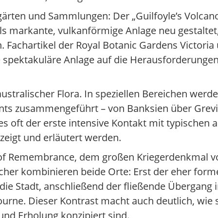
rten und Sammlungen: Der „Guilfoyle’s Volcano“
ls markante, vulkanförmige Anlage neu gestaltet,
. Fachartikel der Royal Botanic Gardens Victoria 
e spektakuläre Anlage auf die Herausforderunge
australischer Flora. In speziellen Bereichen wer
nts zusammengeführt – von Banksien über Grevil
 oft der erste intensive Kontakt mit typischen a
ezeigt und erläutert werden.
ne of Remembrance, dem großen Kriegerdenkmal 
ucher kombinieren beide Orte: Erst der eher for
ie Stadt, anschließend der fließende Übergang 
rne. Dieser Kontrast macht auch deutlich, wie 
und Erholung konzipiert sind.