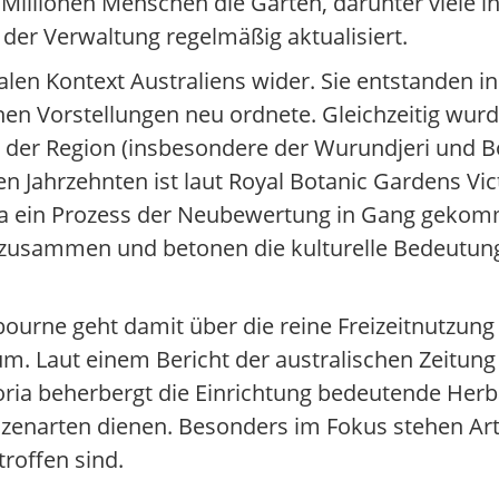
Millionen Menschen die Gärten, darunter viele in
der Verwaltung regelmäßig aktualisiert.
len Kontext Australiens wider. Sie entstanden in e
hen Vorstellungen neu ordnete. Gleichzeitig wurd
in der Region (insbesondere der Wurundjeri und 
 Jahrzehnten ist laut Royal Botanic Gardens Vi
a ein Prozess der Neubewertung in Gang gekomm
 zusammen und betonen die kulturelle Bedeutun
urne geht damit über die reine Freizeitnutzung 
m. Laut einem Bericht der australischen Zeitung
oria beherbergt die Einrichtung bedeutende Herb
zenarten dienen. Besonders im Fokus stehen Art
roffen sind.