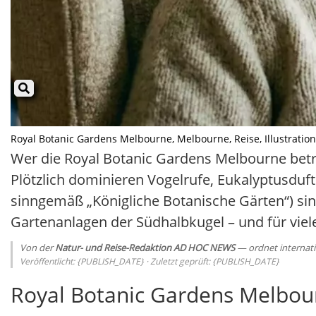
Royal Botanic Gardens Melbourne, Melbourne, Reise, Illustration m
Wer die Royal Botanic Gardens Melbourne betrit
Plötzlich dominieren Vogelrufe, Eukalyptusduf
sinngemäß „Königliche Botanische Gärten“) si
Gartenanlagen der Südhalbkugel – und für vie
Von der
Natur- und Reise-Redaktion AD HOC NEWS
— ordnet internati
Veröffentlicht: {PUBLISH_DATE} · Zuletzt geprüft: {PUBLISH_DATE}
Royal Botanic Gardens Melbou