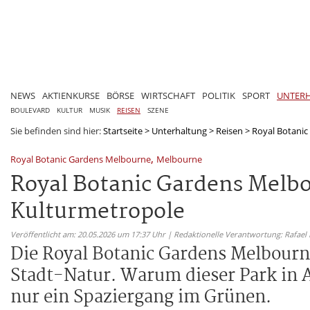
NEWS
AKTIENKURSE
BÖRSE
WIRTSCHAFT
POLITIK
SPORT
UNTER
BOULEVARD
KULTUR
MUSIK
REISEN
SZENE
Sie befinden sind hier:
Startseite
>
Unterhaltung
>
Reisen
>
Royal Botanic
,
Royal Botanic Gardens Melbourne
Melbourne
Royal Botanic Gardens Melbo
Kulturmetropole
Veröffentlicht am: 20.05.2026 um 17:37 Uhr | Redaktionelle Verantwortung: Rafael
Die Royal Botanic Gardens Melbourn
Stadt-Natur. Warum dieser Park in A
nur ein Spaziergang im Grünen.