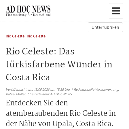
Unterrubriken
,
Rio Celeste
Rio Celeste
Rio Celeste: Das
türkisfarbene Wunder in
Costa Rica
Veröffentlicht am: 13.05.2026 um 15:35 Uhr | Redaktionelle Verantwortung:
Rafael Müller,
Chefredakteur AD HOC NEWS
Entdecken Sie den
atemberaubenden Rio Celeste in
der Nähe von Upala, Costa Rica.