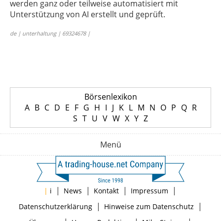
werden ganz oder teilweise automatisiert mit
Unterstützung von AI erstellt und geprüft.
de | unterhaltung | 69324678 |
Börsenlexikon
A
B
C
D
E
F
G
H
I
J
K
L
M
N
O
P
Q
R
S
T
U
V
W
X
Y
Z
Menü
|
|
|
|
|
i
News
Kontakt
Impressum
|
|
Datenschutzerklärung
Hinweise zum Datenschutz