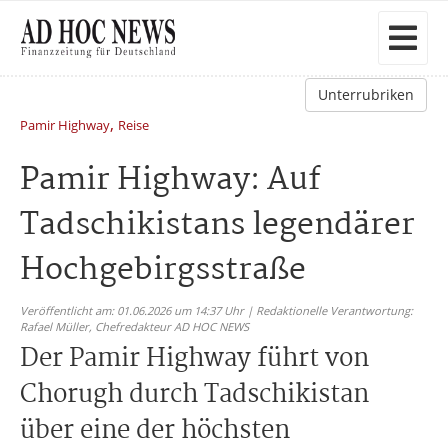
Unterrubriken
,
Pamir Highway
Reise
Pamir Highway: Auf
Tadschikistans legendärer
Hochgebirgsstraße
Veröffentlicht am: 01.06.2026 um 14:37 Uhr | Redaktionelle Verantwortung:
Rafael Müller,
Chefredakteur AD HOC NEWS
Der Pamir Highway führt von
Chorugh durch Tadschikistan
über eine der höchsten