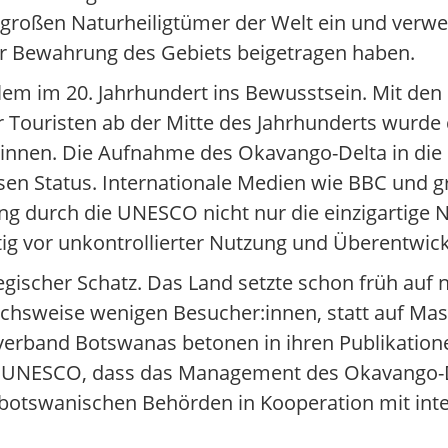
 großen Naturheiligtümer der Welt ein und verwe
r Bewahrung des Gebiets beigetragen haben.
lem im 20. Jahrhundert ins Bewusstsein. Mit den 
ür Touristen ab der Mitte des Jahrhunderts wurd
:innen. Die Aufnahme des Okavango-Delta in die
esen Status. Internationale Medien wie BBC und
g durch die UNESCO nicht nur die einzigartige 
tig vor unkontrollierter Nutzung und Überentwic
gischer Schatz. Das Land setzte schon früh auf n
ichsweise wenigen Besucher:innen, statt auf Ma
sverband Botswanas betonen in ihren Publikation
ie UNESCO, dass das Management des Okavango-D
botswanischen Behörden in Kooperation mit inte