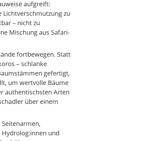
uweise aufgreift:
ie Lichtverschmutzung zu
bar – nicht zu
ine Mischung aus Safari-
lände fortbewegen. Statt
koros – schlanke
 Baumstämmen gefertigt,
llt, um wertvolle Bäume
er authentischsten Arten
ischadler über einem
, Seitenarmen,
. Hydrolog:innen und