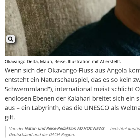
Okavango-Delta, Maun, Reise, Illustration mit AI erstellt.
Wenn sich der Okavango-Fluss aus Angola komm
entsteht ein Naturschauspiel, das es so kein 
Schwemmland“), international meist schlicht
endlosen Ebenen der Kalahari breitet sich e
aus – ein Labyrinth, das die UNESCO als Weltnat
gilt.
Von der
Natur- und Reise-Redaktion AD HOC NEWS
— berichtet kontin
Deutschland und der DACH-Region.