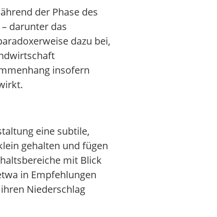
 Während der Phase des
 – darunter das
paradoxerweise dazu bei,
ndwirtschaft
usammenhang insofern
irkt.
altung eine subtile,
klein gehalten und fügen
haltsbereiche mit Blick
e etwa in Empfehlungen
 ihren Niederschlag