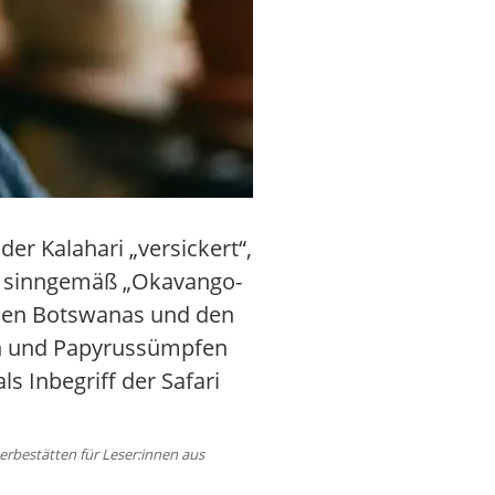
r Kalahari „versickert“,
ch sinngemäß „Okavango-
rden Botswanas und den
ln und Papyrussümpfen
s Inbegriff der Safari
rbestätten für Leser:innen aus