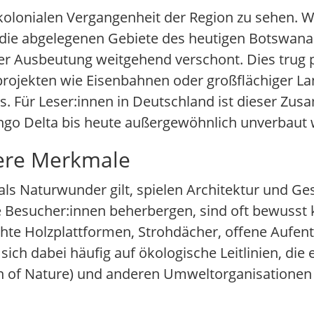
 kolonialen Vergangenheit der Region zu sehen.
die abgelegenen Gebiete des heutigen Botswana
her Ausbeutung weitgehend verschont. Dies trug 
projekten wie Eisenbahnen oder großflächiger La
kas. Für Leser:innen in Deutschland ist dieser Z
ango Delta bis heute außergewöhnlich unverbaut w
dere Merkmale
ls Naturwunder gilt, spielen Architektur und Gest
e Besucher:innen beherbergen, sind oft bewusst 
höhte Holzplattformen, Strohdächer, offene Aufent
ich dabei häufig auf ökologische Leitlinien, di
on of Nature) und anderen Umweltorganisationen