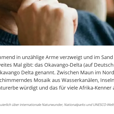
end in unzählige Arme verzweigt und im Sand de
zweites Mal gibt: das Okavango-Delta (auf Deuts
 Okavango Delta genannt. Zwischen Maun im No
in schimmerndes Mosaik aus Wasserkanälen, Inse
urerbe würdigt und das für viele Afrika-Kenner al
uierlich über internationale Naturwunder, Nationalparks und UNESCO-Welte