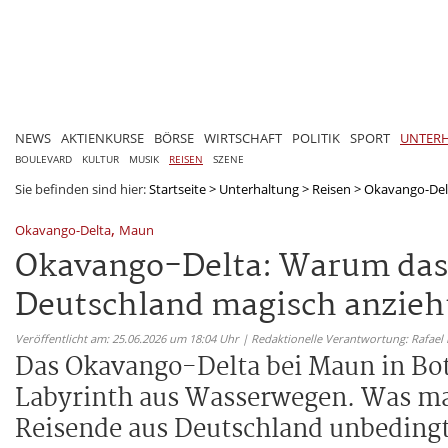
NEWS
AKTIENKURSE
BÖRSE
WIRTSCHAFT
POLITIK
SPORT
UNTER
BOULEVARD
KULTUR
MUSIK
REISEN
SZENE
Sie befinden sind hier:
Startseite
>
Unterhaltung
>
Reisen
>
Okavango-Del
,
Okavango-Delta
Maun
Okavango-Delta: Warum das
Deutschland magisch anzieh
Veröffentlicht am: 25.06.2026 um 18:04 Uhr | Redaktionelle Verantwortung: Rafael
Das Okavango-Delta bei Maun in Bot
Labyrinth aus Wasserwegen. Was mac
Reisende aus Deutschland unbedingt