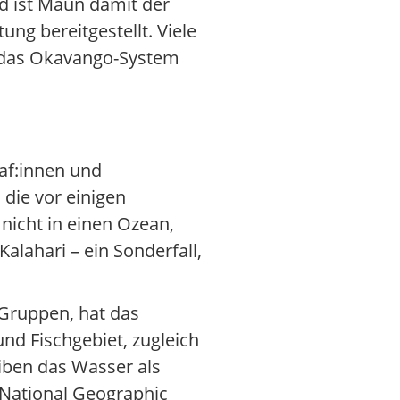
d ist Maun damit der
ung bereitgestellt. Viele
n das Okavango-System
af:innen und
die vor einigen
nicht in einen Ozean,
alahari – ein Sonderfall,
Gruppen, hat das
nd Fischgebiet, zugleich
iben das Wasser als
 National Geographic