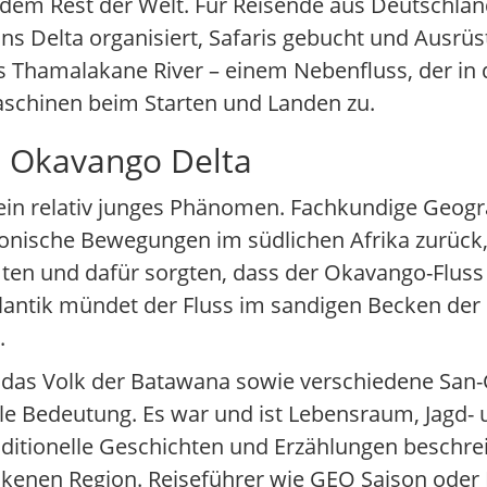
dem Rest der Welt. Für Reisende aus Deutschlan
ns Delta organisiert, Safaris gebucht und Ausrüst
es Thamalakane River – einem Nebenfluss, der i
schinen beim Starten und Landen zu.
n Okavango Delta
 ein relativ junges Phänomen. Fachkundige Geogr
onische Bewegungen im südlichen Afrika zurück, 
ten und dafür sorgten, dass der Okavango-Fluss 
tlantik mündet der Fluss im sandigen Becken der K
.
 das Volk der Batawana sowie verschiedene San-
le Bedeutung. Es war und ist Lebensraum, Jagd- u
aditionelle Geschichten und Erzählungen beschre
ckenen Region. Reiseführer wie GEO Saison oder