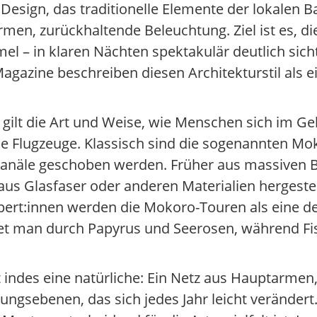
esign, das traditionelle Elemente der lokalen Ba
rmen, zurückhaltende Beleuchtung. Ziel ist es, d
l – in klaren Nächten spektakulär deutlich sicht
agazine beschreiben diesen Architekturstil als e
ilt die Art und Weise, wie Menschen sich im Ge
e Flugzeuge. Klassisch sind die sogenannten Mo
 Kanäle geschoben werden. Früher aus massiven
aus Glasfaser oder anderen Materialien hergeste
pert:innen werden die Mokoro-Touren als eine d
eitet man durch Papyrus und Seerosen, während F
t indes eine natürliche: Ein Netz aus Hauptarmen
gsebenen, das sich jedes Jahr leicht verändert