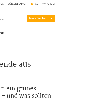
OGS
BÖRSENLEXIKON
RSS
WATCHLIST
Menü ein-/ausblenden
News Suche
GE
ende aus
in ein grünes
 – und was sollten