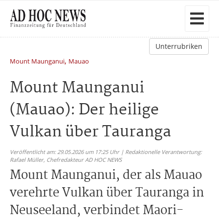
Unterrubriken
,
Mount Maunganui
Mauao
Mount Maunganui
(Mauao): Der heilige
Vulkan über Tauranga
Veröffentlicht am: 29.05.2026 um 17:25 Uhr | Redaktionelle Verantwortung:
Rafael Müller,
Chefredakteur AD HOC NEWS
Mount Maunganui, der als Mauao
verehrte Vulkan über Tauranga in
Neuseeland, verbindet Maori-