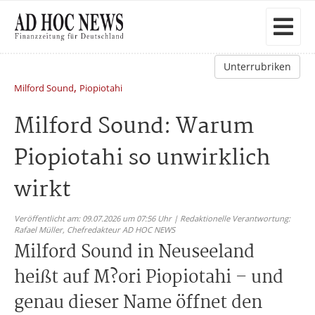
Unterrubriken
,
Milford Sound
Piopiotahi
Milford Sound: Warum
Piopiotahi so unwirklich
wirkt
Veröffentlicht am: 09.07.2026 um 07:56 Uhr | Redaktionelle Verantwortung:
Rafael Müller,
Chefredakteur AD HOC NEWS
Milford Sound in Neuseeland
heißt auf M?ori Piopiotahi – und
genau dieser Name öffnet den