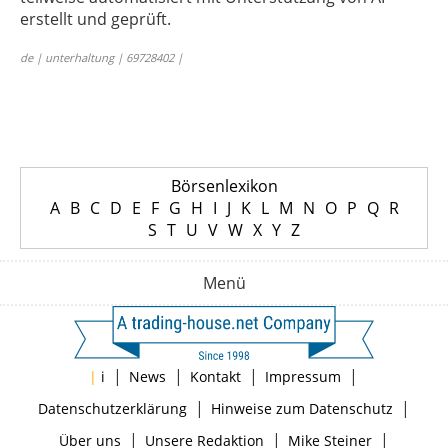
erstellt und geprüft.
de | unterhaltung | 69728402 |
Börsenlexikon
A
B
C
D
E
F
G
H
I
J
K
L
M
N
O
P
Q
R
S
T
U
V
W
X
Y
Z
Menü
|
|
|
|
|
i
News
Kontakt
Impressum
|
|
Datenschutzerklärung
Hinweise zum Datenschutz
|
|
|
Über uns
Unsere Redaktion
Mike Steiner