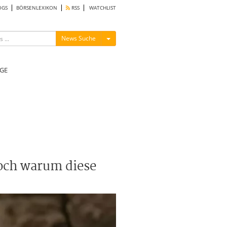
OGS
BÖRSENLEXIKON
RSS
WATCHLIST
Menü ein-/ausblenden
News Suche
GE
doch warum diese