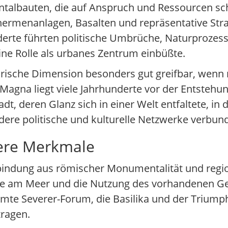
albauten, die auf Anspruch und Ressourcen schl
ermenanlagen, Basalten und repräsentative Straß
derte führten politische Umbrüche, Naturproze
ne Rolle als urbanes Zentrum einbüßte.
orische Dimension besonders gut greifbar, wenn m
Magna liegt viele Jahrhunderte vor der Entsteh
adt, deren Glanz sich in einer Welt entfaltete, in
ere politische und kulturelle Netzwerke verbun
dere Merkmale
rbindung aus römischer Monumentalität und regi
Lage am Meer und die Nutzung des vorhandenen G
hmte Severer-Forum, die Basilika und der Trium
tragen.