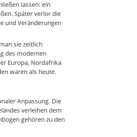
ießen lassen: ein
en. Später verlor die
sse und Veränderungen
an sie zeitlich
ung des modernen
 der Europa, Nordafrika
den waren als heute.
onaler Anpassung. Die
eländes verleihen dem
phbogen gehören zu den