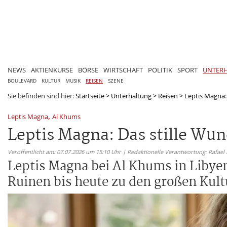
NEWS
AKTIENKURSE
BÖRSE
WIRTSCHAFT
POLITIK
SPORT
UNTER
BOULEVARD
KULTUR
MUSIK
REISEN
SZENE
Sie befinden sind hier:
Startseite
>
Unterhaltung
>
Reisen
>
Leptis Magna:
,
Leptis Magna
Al Khums
Leptis Magna: Das stille Wu
Veröffentlicht am: 07.07.2026 um 15:10 Uhr | Redaktionelle Verantwortung: Rafael
Leptis Magna bei Al Khums in Libyen
Ruinen bis heute zu den großen Kult