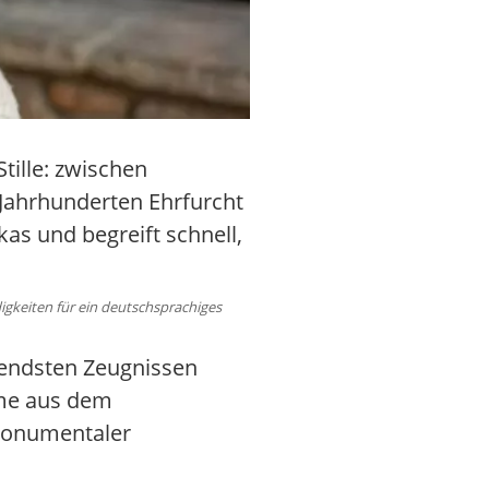
tille: zwischen
 Jahrhunderten Ehrfurcht
kas und begreift schnell,
gkeiten für ein deutschsprachiges
tendsten Zeugnissen
ame aus dem
monumentaler