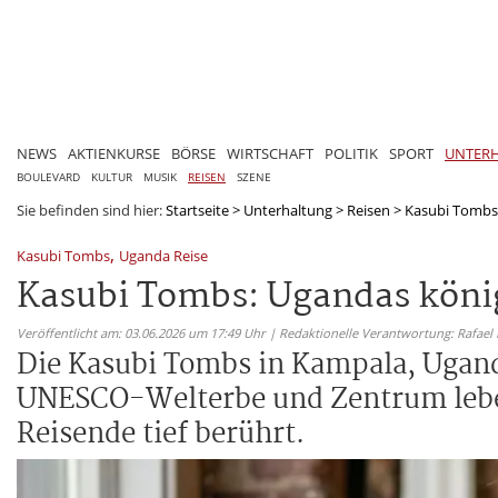
NEWS
AKTIENKURSE
BÖRSE
WIRTSCHAFT
POLITIK
SPORT
UNTER
BOULEVARD
KULTUR
MUSIK
REISEN
SZENE
Sie befinden sind hier:
Startseite
>
Unterhaltung
>
Reisen
>
Kasubi Tombs:
,
Kasubi Tombs
Uganda Reise
Kasubi Tombs: Ugandas köni
Veröffentlicht am: 03.06.2026 um 17:49 Uhr | Redaktionelle Verantwortung: Rafael
Die Kasubi Tombs in Kampala, Ugand
UNESCO-Welterbe und Zentrum leben
Reisende tief berührt.