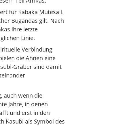
esem Teil Afrikas.
ert für Kabaka Mutesa I.
cher Bugandas gilt. Nach
as ihre letzte
glichen Linie.
irituelle Verbindung
ielen die Ahnen eine
Kasubi-Gräber sind damit
teinander
g, auch wenn die
te Jahre, in denen
fft und erst in den
ch Kasubi als Symbol des