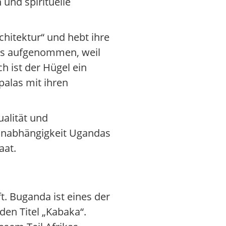
 und spirituelle
hitektur“ und hebt ihre
bes aufgenommen, weil
h ist der Hügel ein
palas mit ihren
ualität und
r Unabhängigkeit Ugandas
aat.
. Buganda ist eines der
den Titel „Kabaka“.