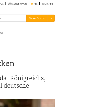
OGS
BÖRSENLEXIKON
RSS
WATCHLIST
Menü ein-/ausblenden
News Suche
GE
cken
nda-Königreichs,
l deutsche