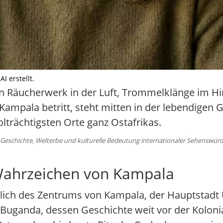
I erstellt.
n Räucherwerk in der Luft, Trommelklänge im Hi
ampala betritt, steht mitten in der lebendigen 
trächtigsten Orte ganz Ostafrikas.
eschichte, Welterbe und kulturelle Bedeutung internationaler Sehenswürdi
Wahrzeichen von Kampala
lich des Zentrums von Kampala, der Hauptstadt U
s Buganda, dessen Geschichte weit vor der Kolonia