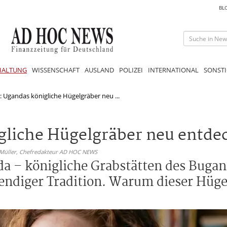
BL
HALTUNG
WISSENSCHAFT
AUSLAND
POLIZEI
INTERNATIONAL
SONSTI
 Ugandas königliche Hügelgräber neu ...
gliche Hügelgräber neu entde
 Müller,
Chefredakteur AD HOC NEWS
a – königliche Grabstätten des Buga
diger Tradition. Warum dieser Hüge