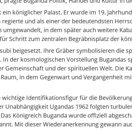
 prägte Buganda Politik, Handel und Kultur in di
ein königlicher Palast. Er wurde im 19. Jahrhund
an regierte und als einer der bedeutendsten Herrs
 umgewandelt, in dem später auch weitere Kabak
ür Schritt zum zentralen Begräbnisplatz der köni
bi beigesetzt. Ihre Gräber symbolisieren die sp
 In der kosmologischen Vorstellung Bugandas sp
 der Gemeinschaft und der spirituellen Welt. Die 
in Raum, in dem Gegenwart und Vergangenheit mi
 wichtige Identifikationsfigur für die Bevölkerun
r Unabhängigkeit Ugandas 1962 folgten turbulen
. Das Königreich Buganda wurde offiziell abgescha
rkannt. Mit dieser Wiederanerkennung gewann au