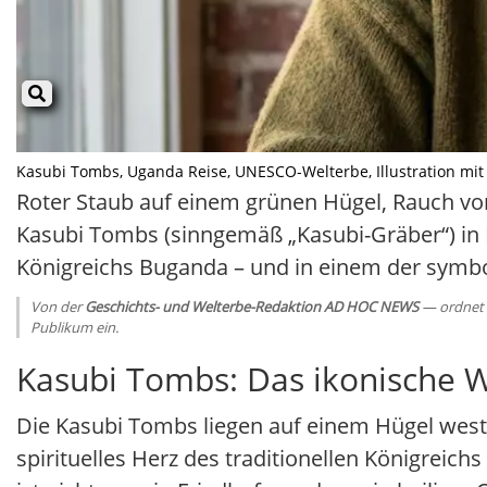
Kasubi Tombs, Uganda Reise, UNESCO-Welterbe, Illustration mit A
Roter Staub auf einem grünen Hügel, Rauch vo
Kasubi Tombs (sinngemäß „Kasubi-Gräber“) in K
Königreichs Buganda – und in einem der symbol
Von der
Geschichts- und Welterbe-Redaktion AD HOC NEWS
— ordnet G
Publikum ein.
Kasubi Tombs: Das ikonische 
Die Kasubi Tombs liegen auf einem Hügel west
spirituelles Herz des traditionellen Königreich