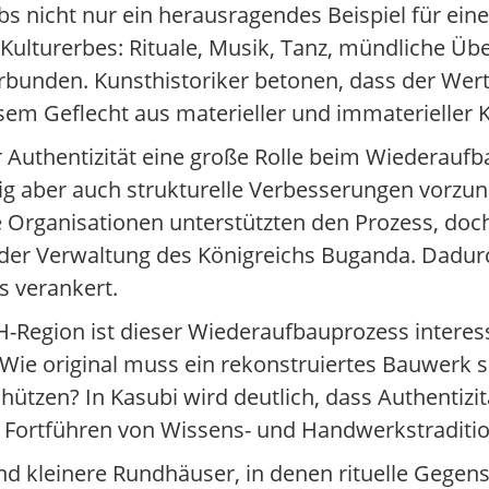
s nicht nur ein herausragendes Beispiel für ei
Kulturerbes: Rituale, Musik, Tanz, mündliche Üb
bunden. Kunsthistoriker betonen, dass der Wert 
esem Geflecht aus materieller und immaterieller K
 Authentizität eine große Rolle beim Wiederaufb
itig aber auch strukturelle Verbesserungen vorz
e Organisationen unterstützten den Prozess, doc
der Verwaltung des Königreichs Buganda. Dadurc
s verankert.
Region ist dieser Wiederaufbauprozess interess
 Wie original muss ein rekonstruiertes Bauwerk se
ützen? In Kasubi wird deutlich, dass Authentizit
en Fortführen von Wissens- und Handwerkstraditi
nd kleinere Rundhäuser, in denen rituelle Gege