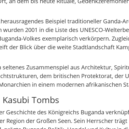
r Ort, an dem bis heute Rituale, Gedenkzeremonien
erausragendes Beispiel traditioneller Ganda-Arc
tten wurden 2001 in die Liste des UNESCO-Welter
s Buganda-Volkes exemplarisch verkörpern. Zugleic
ift der Blick über die weite Stadtlandschaft Kam
.
n seltenes Zusammenspiel aus Architektur, Spirit
Machtstrukturen, dem britischen Protektorat, de
 Monarchien in einem modernen afrikanischen St
n Kasubi Tombs
er Geschichte des Königreichs Buganda verknüpft
der Region der Großen Seen. Sein Herrscher trägt 