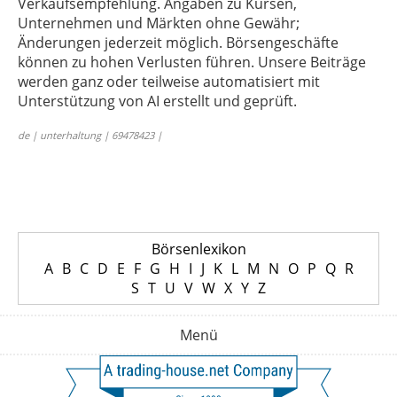
Verkaufsempfehlung. Angaben zu Kursen,
Unternehmen und Märkten ohne Gewähr;
Änderungen jederzeit möglich. Börsengeschäfte
können zu hohen Verlusten führen. Unsere Beiträge
werden ganz oder teilweise automatisiert mit
Unterstützung von AI erstellt und geprüft.
de | unterhaltung | 69478423 |
Börsenlexikon
A
B
C
D
E
F
G
H
I
J
K
L
M
N
O
P
Q
R
S
T
U
V
W
X
Y
Z
Menü