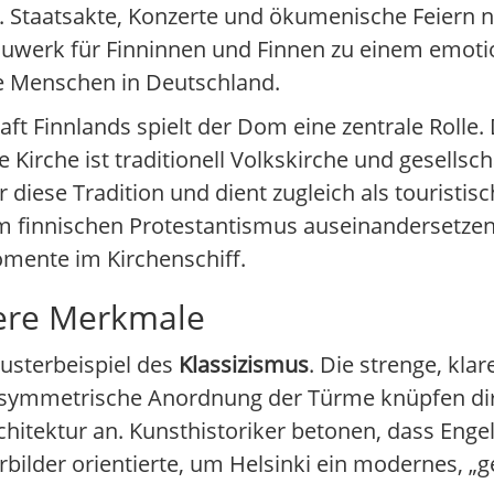
. Staatsakte, Konzerte und ökumenische Feiern n
Bauwerk für Finninnen und Finnen zu einem emoti
le Menschen in Deutschland.
ft Finnlands spielt der Dom eine zentrale Rolle. 
 Kirche ist traditionell Volkskirche und gesellsch
 diese Tradition und dient zugleich als touristis
 finnischen Protestantismus auseinandersetzen
mente im Kirchenschiff.
dere Merkmale
Musterbeispiel des
Klassizismus
. Die strenge, kla
e symmetrische Anordnung der Türme knüpfen di
itektur an. Kunsthistoriker betonen, dass Engel
bilder orientierte, um Helsinki ein modernes, „g