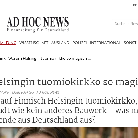
BL
HALTUNG
WISSENSCHAFT
AUSLAND
POLIZEI
INTERNATIONAL
SONSTI
nki: Warum Helsingin tuomiokirkko so magisch ...
lsingin tuomiokirkko so magi
 Müller,
Chefredakteur AD HOC NEWS
auf Finnisch Helsingin tuomiokirkko, 
adt wie kein anderes Bauwerk – was m
ende aus Deutschland aus?