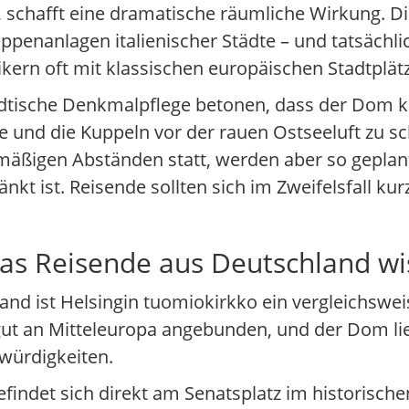
rt, schafft eine dramatische räumliche Wirkung. D
enanlagen italienischer Städte – und tatsächli
kern oft mit klassischen europäischen Stadtplätz
tädtische Denkmalpflege betonen, dass der Dom ko
e und die Kuppeln vor der rauen Ostseeluft zu sc
mäßigen Abständen statt, werden aber so geplant
kt ist. Reisende sollten sich im Zweifelsfall k
s Reisende aus Deutschland wis
d ist Helsingin tuomiokirkko ein vergleichsweis
 gut an Mitteleuropa angebunden, und der Dom lie
swürdigkeiten.
findet sich direkt am Senatsplatz im historisch