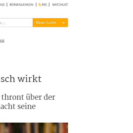
OGS
BÖRSENLEXIKON
RSS
WATCHLIST
Menü ein-/ausblenden
News Suche
GE
sch wirkt
thront über der
acht seine