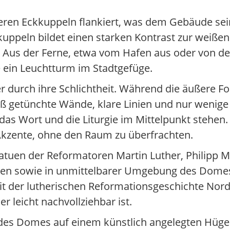
eren Eckkuppeln flankiert, was dem Gebäude sei
rkuppeln bildet einen starken Kontrast zur weiße
t. Aus der Ferne, etwa vom Hafen aus oder von d
 ein Leuchtturm im Stadtgefüge.
er durch ihre Schlichtheit. Während die äußere 
eiß getünchte Wände, klare Linien und nur weni
r das Wort und die Liturgie im Mittelpunkt stehen.
 Akzente, ohne den Raum zu überfrachten.
tatuen der Reformatoren Martin Luther, Philipp
eren sowie in unmittelbarer Umgebung des Domes 
mit der lutherischen Reformationsgeschichte Nor
 leicht nachvollziehbar ist.
 des Domes auf einem künstlich angelegten Hüge