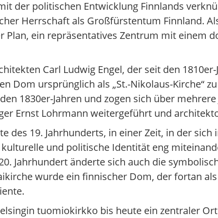
it der politischen Entwicklung Finnlands verknü
cher Herrschaft als Großfürstentum Finnland. Als
r Plan, ein repräsentatives Zentrum mit einem 
hitekten Carl Ludwig Engel, der seit den 1810er
den Dom ursprünglich als „St.-Nikolaus-Kirche“ z
 den 1830er-Jahren und zogen sich über mehrere 
er Ernst Lohrmann weitergeführt und architekto
e des 19. Jahrhunderts, in einer Zeit, in der sich
ulturelle und politische Identität eng miteinan
20. Jahrhundert änderte sich auch die symbolis
ikirche wurde ein finnischer Dom, der fortan al
iente.
elsingin tuomiokirkko bis heute ein zentraler Ort 