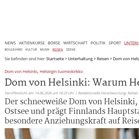
NEWS
AKTIENKURSE
BÖRSE
WIRTSCHAFT
POLITIK
SPORT
UNTER
BOULEVARD
KULTUR
MUSIK
REISEN
SZENE
Sie befinden sind hier:
Startseite
>
Unterhaltung
>
Reisen
>
Dom von Helsi
,
Dom von Helsinki
Helsingin tuomiokirkko
Dom von Helsinki: Warum He
Veröffentlicht am: 14.06.2026 um 18:23 Uhr | Redaktionelle Verantwortung: Rafael
Der schneeweiße Dom von Helsinki, 
Ostsee und prägt Finnlands Hauptst
besondere Anziehungskraft auf Reis