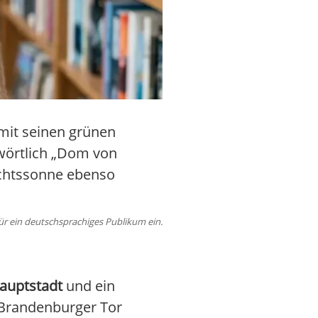
mit seinen grünen
(wörtlich „Dom von
nachtssonne ebenso
r ein deutschsprachiges Publikum ein.
auptstadt
und ein
s Brandenburger Tor