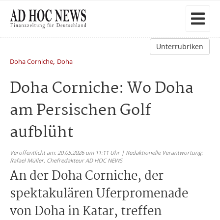
Unterrubriken
,
Doha Corniche
Doha
Doha Corniche: Wo Doha
am Persischen Golf
aufblüht
Veröffentlicht am: 20.05.2026 um 11:11 Uhr | Redaktionelle Verantwortung:
Rafael Müller,
Chefredakteur AD HOC NEWS
An der Doha Corniche, der
spektakulären Uferpromenade
von Doha in Katar, treffen