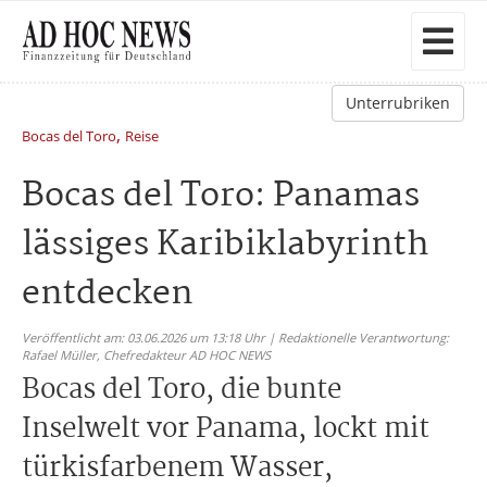
Unterrubriken
,
Bocas del Toro
Reise
Bocas del Toro: Panamas
lässiges Karibiklabyrinth
entdecken
Veröffentlicht am: 03.06.2026 um 13:18 Uhr | Redaktionelle Verantwortung:
Rafael Müller,
Chefredakteur AD HOC NEWS
Bocas del Toro, die bunte
Inselwelt vor Panama, lockt mit
türkisfarbenem Wasser,