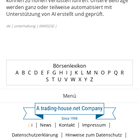
können zu hohen Verlusten führen. Unsere Beiträge
werden ganz oder teilweise automatisiert mit
Unterstützung von AI erstellt und geprüft.
de | unterhaltung | 69455232 |
Börsenlexikon
A
B
C
D
E
F
G
H
I
J
K
L
M
N
O
P
Q
R
S
T
U
V
W
X
Y
Z
Menü
|
|
|
|
|
i
News
Kontakt
Impressum
|
|
Datenschutzerklärung
Hinweise zum Datenschutz