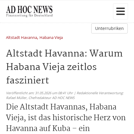
Unterrubriken
,
Altstadt Havanna
Habana Vieja
Altstadt Havanna: Warum
Habana Vieja zeitlos
fasziniert
Veröffentlicht am: 31.05.2026 um 08:41 Uhr | Redaktionelle Verantwortung:
Rafael Müller,
Chefredakteur AD HOC NEWS
Die Altstadt Havannas, Habana
Vieja, ist das historische Herz von
Havanna auf Kuba – ein