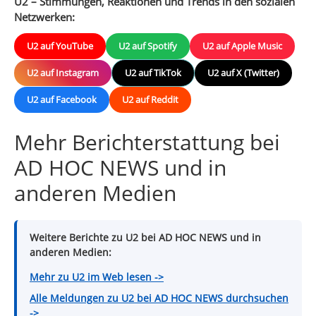
U2 – Stimmungen, Reaktionen und Trends in den sozialen
Netzwerken:
U2 auf YouTube
U2 auf Spotify
U2 auf Apple Music
U2 auf Instagram
U2 auf TikTok
U2 auf X (Twitter)
U2 auf Facebook
U2 auf Reddit
Mehr Berichterstattung bei
AD HOC NEWS und in
anderen Medien
Weitere Berichte zu U2 bei AD HOC NEWS und in
anderen Medien:
Mehr zu U2 im Web lesen ->
Alle Meldungen zu U2 bei AD HOC NEWS durchsuchen
->