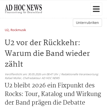
Unterrubriken
,
U2
Rockmusik
U2 vor der Rückkehr:
Warum die Band wieder
zählt
Veröffentlicht am: 30.05.2026 um 08:47 Uhr | Redaktionelle Verantwortung:
Rafael Müller,
Chefredakteur AD HOC NEWS
U2 bleibt 2026 ein Fixpunkt des
Rocks: Tour, Katalog und Wirkung
der Band prägen die Debatte