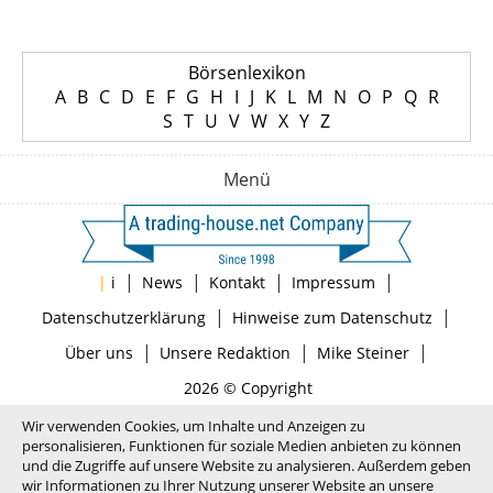
Börsenlexikon
A
B
C
D
E
F
G
H
I
J
K
L
M
N
O
P
Q
R
S
T
U
V
W
X
Y
Z
Menü
|
|
|
|
|
i
News
Kontakt
Impressum
|
|
Datenschutzerklärung
Hinweise zum Datenschutz
|
|
|
Über uns
Unsere Redaktion
Mike Steiner
2026 © Copyright
Wir verwenden Cookies, um Inhalte und Anzeigen zu
personalisieren, Funktionen für soziale Medien anbieten zu können
und die Zugriffe auf unsere Website zu analysieren. Außerdem geben
wir Informationen zu Ihrer Nutzung unserer Website an unsere