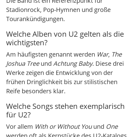
Die Band ist ein Referenzpunkt für
Stadionrock, Pop-Hymnen und große
Tourankündigungen.
Welche Alben von U2 gelten als die
wichtigsten?
Am häufigsten genannt werden
War
,
The
Joshua Tree
und
Achtung Baby
. Diese drei
Werke zeigen die Entwicklung von der
frühen Dringlichkeit bis zur stilistischen
Reife besonders klar.
Welche Songs stehen exemplarisch
für U2?
Vor allem
With or Without You
und
One
werden oft als Kernstücke des U2-Katalogs