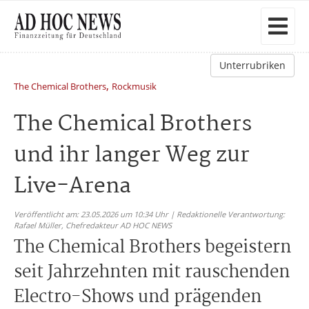
Unterrubriken
,
The Chemical Brothers
Rockmusik
The Chemical Brothers
und ihr langer Weg zur
Live-Arena
Veröffentlicht am: 23.05.2026 um 10:34 Uhr | Redaktionelle Verantwortung:
Rafael Müller,
Chefredakteur AD HOC NEWS
The Chemical Brothers begeistern
seit Jahrzehnten mit rauschenden
Electro-Shows und prägenden