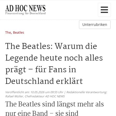
Unterrubriken
,
The
Beatles
The Beatles: Warum die
Legende heute noch alles
prägt – für Fans in
Deutschland erklärt
Veröffentlicht am: 10.05.2026 um 09:55 Uhr | Redaktionelle Verantwortung:
Rafael Müller,
Chefredakteur AD HOC NEWS
The Beatles sind längst mehr als
nur eine Band – sie sind