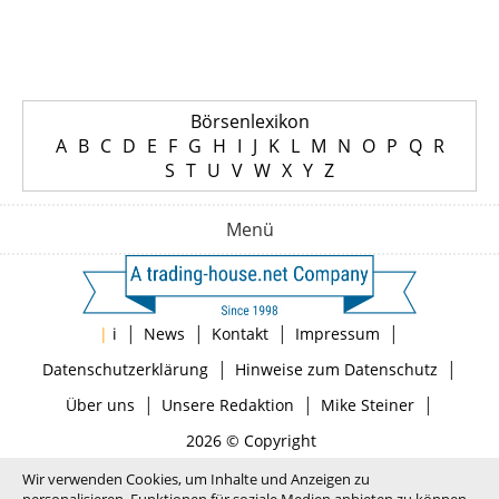
Börsenlexikon
A
B
C
D
E
F
G
H
I
J
K
L
M
N
O
P
Q
R
S
T
U
V
W
X
Y
Z
Menü
|
|
|
|
|
i
News
Kontakt
Impressum
|
|
Datenschutzerklärung
Hinweise zum Datenschutz
|
|
|
Über uns
Unsere Redaktion
Mike Steiner
2026 © Copyright
Wir verwenden Cookies, um Inhalte und Anzeigen zu