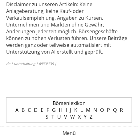
Disclaimer zu unseren Artikeln: Keine
Anlageberatung, keine Kauf- oder
Verkaufsempfehlung. Angaben zu Kursen,
Unternehmen und Märkten ohne Gewähr;
Änderungen jederzeit möglich. Börsengeschäfte
können zu hohen Verlusten führen. Unsere Beiträge
werden ganz oder teilweise automatisiert mit
Unterstützung von AI erstellt und geprüft.
de | unterhaltung | 69308735 |
Börsenlexikon
A
B
C
D
E
F
G
H
I
J
K
L
M
N
O
P
Q
R
S
T
U
V
W
X
Y
Z
Menü