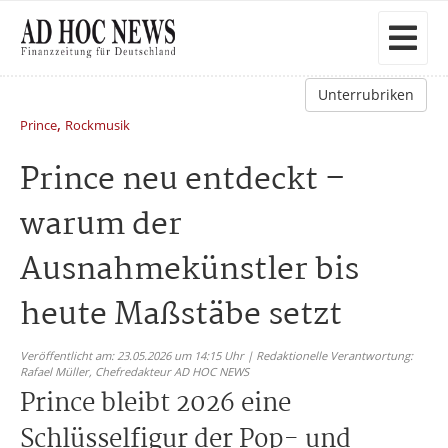
Unterrubriken
,
Prince
Rockmusik
Prince neu entdeckt –
warum der
Ausnahmekünstler bis
heute Maßstäbe setzt
Veröffentlicht am: 23.05.2026 um 14:15 Uhr | Redaktionelle Verantwortung:
Rafael Müller,
Chefredakteur AD HOC NEWS
Prince bleibt 2026 eine
Schlüsselfigur der Pop- und