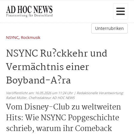
Unterrubriken
,
NSYNC
Rockmusik
NSYNC Ru?ckkehr und
Vermächtnis einer
Boyband-A?ra
Veröffentlicht am: 16.05.2026 um 11:24 Uhr | Redaktionelle Verantwortung:
Rafael Müller,
Chefredakteur AD HOC NEWS
Vom Disney-Club zu weltweiten
Hits: Wie NSYNC Popgeschichte
schrieb, warum ihr Comeback