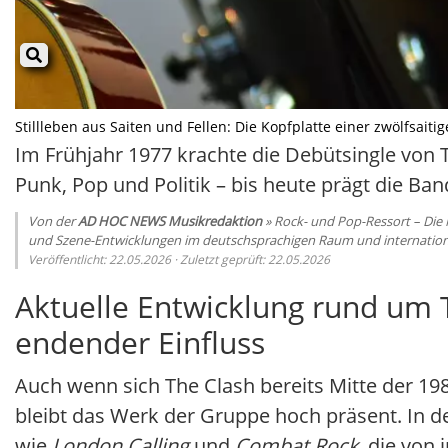
Stillleben aus Saiten und Fellen: Die Kopfplatte einer zwölfsait
Im Frühjahr 1977 krachte die Debütsingle von 
Punk, Pop und Politik – bis heute prägt die Ba
Von der
AD HOC NEWS Musikredaktion
» Rock- und Pop-Ressort – Die
und Szene-Entwicklungen im deutschsprachigen Raum und internation
Veröffentlicht: 22.05.2026 · Zuletzt geprüft: 22.05.2026
Aktuelle Entwicklung rund um T
endender Einfluss
Auch wenn sich The Clash bereits Mitte der 19
bleibt das Werk der Gruppe hoch präsent. In d
wie
London Calling
und
Combat Rock
, die von