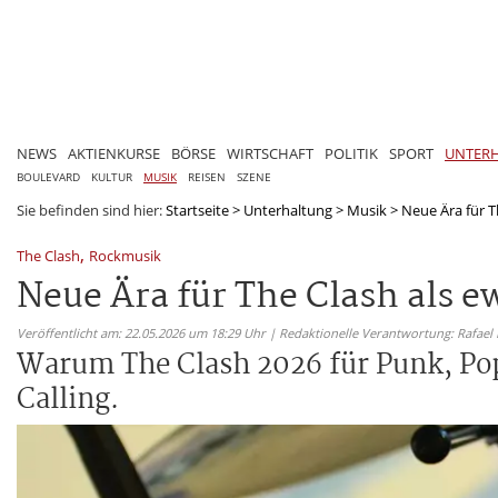
NEWS
AKTIENKURSE
BÖRSE
WIRTSCHAFT
POLITIK
SPORT
UNTER
BOULEVARD
KULTUR
MUSIK
REISEN
SZENE
Sie befinden sind hier:
Startseite
>
Unterhaltung
>
Musik
>
Neue Ära für T
,
The Clash
Rockmusik
Neue Ära für The Clash als e
Veröffentlicht am: 22.05.2026 um 18:29 Uhr | Redaktionelle Verantwortung: Rafael
Warum The Clash 2026 für Punk, Pop 
Calling.