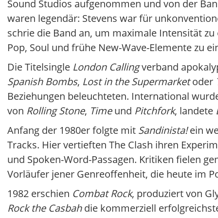
Sound Studios aufgenommen und von der Band
waren legendär: Stevens war für unkonvention
schrie die Band an, um maximale Intensität zu 
Pop, Soul und frühe New-Wave-Elemente zu ei
Die Titelsingle
London Calling
verband apokalyp
Spanish Bombs
,
Lost in the Supermarket
oder
Beziehungen beleuchteten. International wurde 
von
Rolling Stone
,
Time
und
Pitchfork
, landete
Anfang der 1980er folgte mit
Sandinista!
ein we
Tracks. Hier vertieften The Clash ihren Experi
und Spoken-Word-Passagen. Kritiken fielen ge
Vorläufer jener Genreoffenheit, die heute im Po
1982 erschien
Combat Rock
, produziert von Gl
Rock the Casbah
die kommerziell erfolgreichst