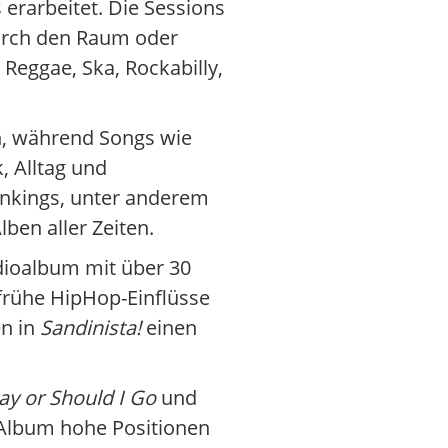
rarbeitet. Die Sessions
durch den Raum oder
Reggae, Ska, Rockabilly,
n, während Songs wie
, Alltag und
Rankings, unter anderem
ben aller Zeiten.
udioalbum mit über 30
 frühe HipHop-Einflüsse
en in
Sandinista!
einen
tay or Should I Go
und
 Album hohe Positionen