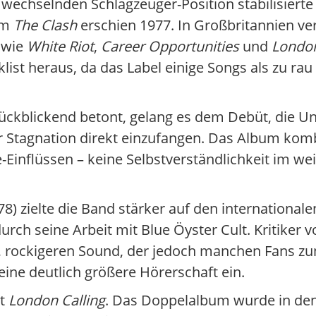
 wechselnden Schlagzeuger-Position stabilisierte 
um
The Clash
erschien 1977. In Großbritannien ver
 wie
White Riot
,
Career Opportunities
und
London
klist heraus, da das Label einige Songs als zu ra
ückblickend betont, gelang es dem Debüt, die Un
her Stagnation direkt einzufangen. Das Album komb
Einflüssen – keine Selbstverständlichkeit im we
78) zielte die Band stärker auf den international
ch seine Arbeit mit Blue Öyster Cult. Kritiker 
 rockigeren Sound, der jedoch manchen Fans zunä
eine deutlich größere Hörerschaft ein.
it
London Calling
. Das Doppelalbum wurde in de