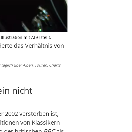
lustration mit AI erstellt.
erte das Verhältnis von
äglich über Alben, Touren, Charts
in nicht
 2002 verstorben ist,
itionen von Klassikern
 der britischen
BBC
als