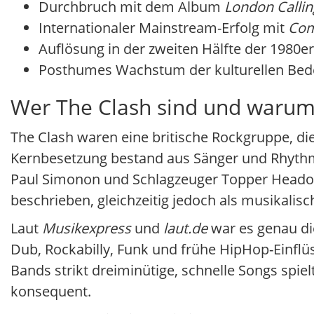
Durchbruch mit dem Album
London Callin
Internationaler Mainstream-Erfolg mit
Com
Auflösung in der zweiten Hälfte der 1980er
Posthumes Wachstum der kulturellen Bede
Wer The Clash sind und warum 
The Clash waren eine britische Rockgruppe, di
Kernbesetzung bestand aus Sänger und Rhythmus
Paul Simonon und Schlagzeuger Topper Headon.
beschrieben, gleichzeitig jedoch als musikalisc
Laut
Musikexpress
und
laut.de
war es genau di
Dub, Rockabilly, Funk und frühe HipHop-Einflü
Bands strikt dreiminütige, schnelle Songs spi
konsequent.