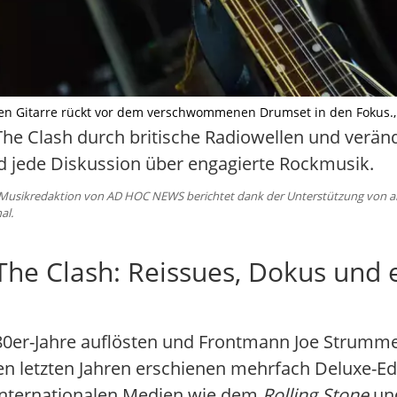
igen Gitarre rückt vor dem verschwommenen Drumset in den Fokus., Il
The Clash durch britische Radiowellen und veränd
nd jede Diskussion über engagierte Rockmusik.
 Musikredaktion von AD HOC NEWS berichtet dank der Unterstützung von ai t
al.
he Clash: Reissues, Dokus und e
80er-Jahre auflösten und Frontmann Joe Strummer
en letzten Jahren erschienen mehrfach Deluxe-Ed
 internationalen Medien wie dem
Rolling Stone
und