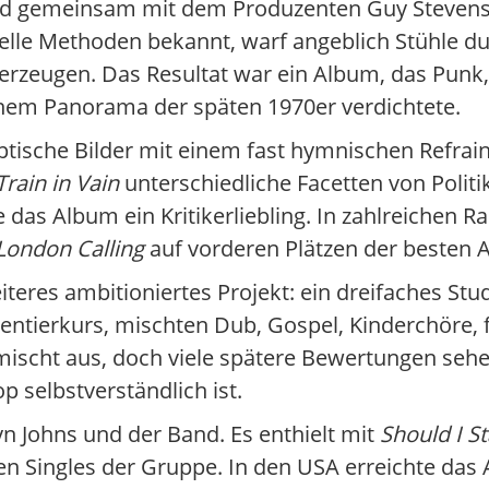
 gemeinsam mit dem Produzenten Guy Stevens e
elle Methoden bekannt, warf angeblich Stühle 
erzeugen. Das Resultat war ein Album, das Punk, 
nem Panorama der späten 1970er verdichtete.
tische Bilder mit einem fast hymnischen Refrai
Train in Vain
unterschiedliche Facetten von Politik
das Album ein Kritikerliebling. In zahlreichen 
London Calling
auf vorderen Plätzen der besten Al
iteres ambitioniertes Projekt: ein dreifaches St
mentierkurs, mischten Dub, Gospel, Kinderchöre,
mischt aus, doch viele spätere Bewertungen seh
p selbstverständlich ist.
yn Johns und der Band. Es enthielt mit
Should I S
en Singles der Gruppe. In den USA erreichte das