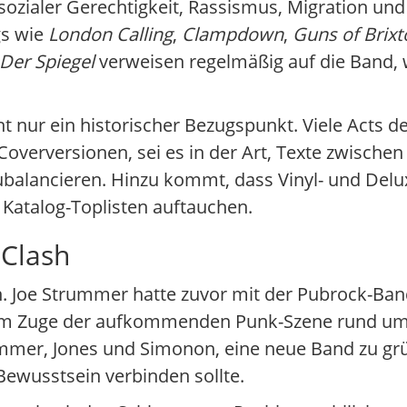
 sozialer Gerechtigkeit, Rassismus, Migration und
gs wie
London Calling
,
Clampdown
,
Guns of Brixt
Der Spiegel
verweisen regelmäßig auf die Band,
t nur ein historischer Bezugspunkt. Viele Acts d
n Coverversionen, sei es in der Art, Texte zwische
alancieren. Hinzu kommt, dass Vinyl- und Delu
Katalog-Toplisten auftauchen.
 Clash
. Joe Strummer hatte zuvor mit der Pubrock-Band
 Im Zuge der aufkommenden Punk-Szene rund um d
er, Jones und Simonon, eine neue Band zu grün
ewusstsein verbinden sollte.