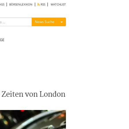
OGS
BÖRSENLEXIKON
RSS
WATCHLIST
Menü ein-/ausblenden
News Suche
GE
u Zeiten von London