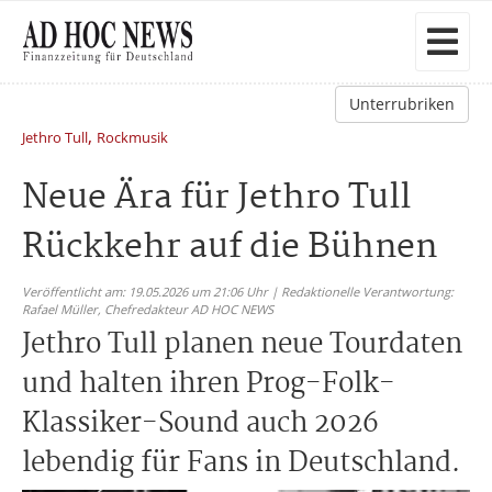
Unterrubriken
,
Jethro Tull
Rockmusik
Neue Ära für Jethro Tull
Rückkehr auf die Bühnen
Veröffentlicht am: 19.05.2026 um 21:06 Uhr | Redaktionelle Verantwortung:
Rafael Müller,
Chefredakteur AD HOC NEWS
Jethro Tull planen neue Tourdaten
und halten ihren Prog-Folk-
Klassiker-Sound auch 2026
lebendig für Fans in Deutschland.