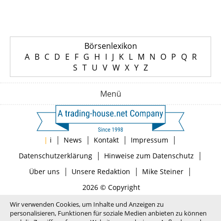
Börsenlexikon
A
B
C
D
E
F
G
H
I
J
K
L
M
N
O
P
Q
R
S
T
U
V
W
X
Y
Z
Menü
|
|
|
|
|
i
News
Kontakt
Impressum
|
|
Datenschutzerklärung
Hinweise zum Datenschutz
|
|
|
Über uns
Unsere Redaktion
Mike Steiner
2026 © Copyright
Wir verwenden Cookies, um Inhalte und Anzeigen zu
personalisieren, Funktionen für soziale Medien anbieten zu können