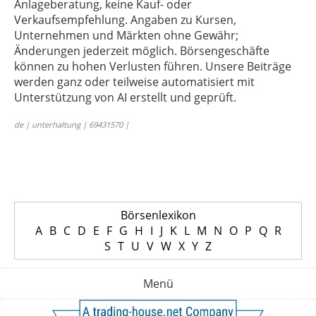
Anlageberatung, keine Kauf- oder
Verkaufsempfehlung. Angaben zu Kursen,
Unternehmen und Märkten ohne Gewähr;
Änderungen jederzeit möglich. Börsengeschäfte
können zu hohen Verlusten führen. Unsere Beiträge
werden ganz oder teilweise automatisiert mit
Unterstützung von AI erstellt und geprüft.
de | unterhaltung | 69431570 |
Börsenlexikon
A
B
C
D
E
F
G
H
I
J
K
L
M
N
O
P
Q
R
S
T
U
V
W
X
Y
Z
Menü