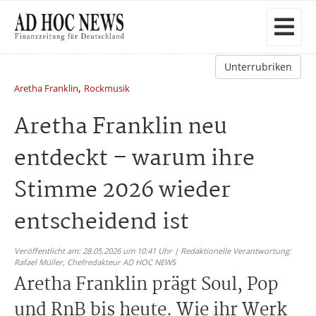
Unterrubriken
,
Aretha Franklin
Rockmusik
Aretha Franklin neu
entdeckt – warum ihre
Stimme 2026 wieder
entscheidend ist
Veröffentlicht am: 28.05.2026 um 10:41 Uhr | Redaktionelle Verantwortung:
Rafael Müller,
Chefredakteur AD HOC NEWS
Aretha Franklin prägt Soul, Pop
und RnB bis heute. Wie ihr Werk