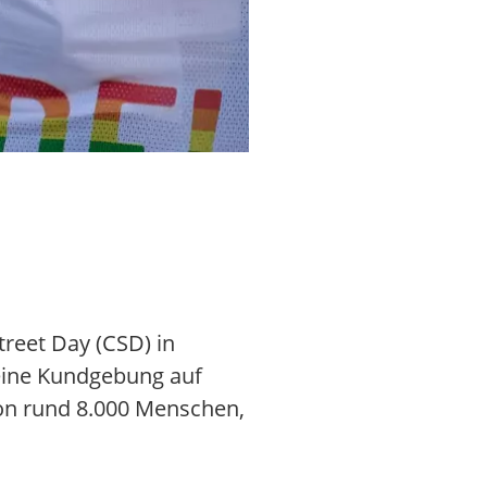
Rund um den Frankfurter Römer
reet Day (CSD) in
s eine Kundgebung auf
on rund 8.000 Menschen,