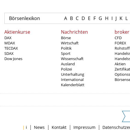
Börsenlexikon
A
B
C
D
E
F
G
H
I
J
K
L
Aktienkurse
Nachrichten
broker
DAX
Börse
CFD
MDAX
Wirtschaft
FOREX
TECDAX
Politik
Rohstoff
SDAX
Sport
Handels
Dow Jones
Wissenschaft
Handelss
Ausland
Aktien
Polizei
Zertifika
Unterhaltung
Options
International
Börsens
Kalenderblatt
|
|
|
|
|
i
News
Kontakt
Impressum
Datenschutze