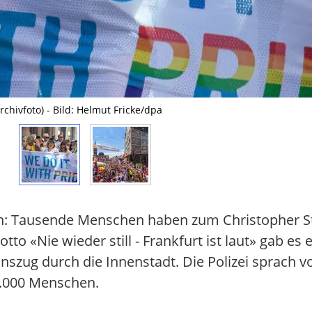
chivfoto) - Bild: Helmut Fricke/dpa
en: Tausende Menschen haben zum Christopher St
to «Nie wieder still - Frankfurt ist laut» gab e
zug durch die Innenstadt. Die Polizei sprach v
5.000 Menschen.