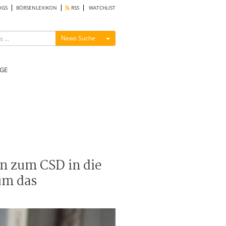
OGS
BÖRSENLEXIKON
RSS
WATCHLIST
Menü ein-/ausblenden
News Suche
GE
n zum CSD in die
um das