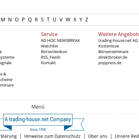
M
N
O
P
Q
R
S
T
U
V
W
X
Y
Z
Service
Weitere Angebot
AD HOC NEWSBREAK
trading-house.net AG
Watchlist
Kostenlose
e
Börsenlexikon
Börsenseminare
systeme
RSS_Feeds
direktbroker.de
ignale
Kontakt
poppress.de
te &
scheine
eminare
Menü
|
|
|
rklärung
Hinweise zum Datenschutz
Über uns
Unsere Red