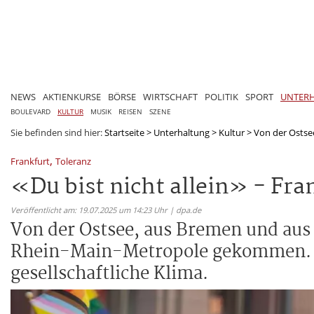
NEWS
AKTIENKURSE
BÖRSE
WIRTSCHAFT
POLITIK
SPORT
UNTER
BOULEVARD
KULTUR
MUSIK
REISEN
SZENE
Sie befinden sind hier:
Startseite
>
Unterhaltung
>
Kultur
>
Von der Ostse
,
Frankfurt
Toleranz
«Du bist nicht allein» - Fran
Veröffentlicht am: 19.07.2025 um 14:23 Uhr | dpa.de
Von der Ostsee, aus Bremen und au
Rhein-Main-Metropole gekommen. Es
gesellschaftliche Klima.